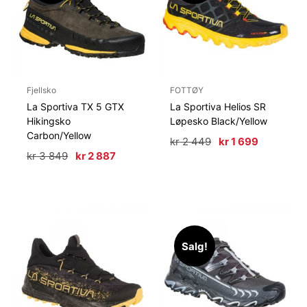
Fjellsko
FOTTØY
La Sportiva TX 5 GTX
La Sportiva Helios SR
Hikingsko
Løpesko Black/Yellow
Carbon/Yellow
Opprinnelig
Nåværen
kr
2 449
kr
1 699
pris
pris
Opprinnelig
Nåværende
kr
3 849
kr
2 887
var:
er:
pris
pris
kr 2
kr 1
var:
er:
449.
699.
kr 3
kr 2
849.
887.
Salg!