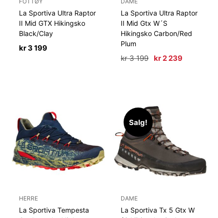
FOTTØY
DAME
La Sportiva Ultra Raptor
La Sportiva Ultra Raptor
II Mid GTX Hikingsko
II Mid Gtx W´S
Black/Clay
Hikingsko Carbon/Red
Plum
kr
3 199
Opprinnelig
Nåværen
kr
3 199
kr
2 239
pris
pris
var:
er:
kr 3
kr 2
199.
239.
Salg!
HERRE
DAME
La Sportiva Tempesta
La Sportiva Tx 5 Gtx W