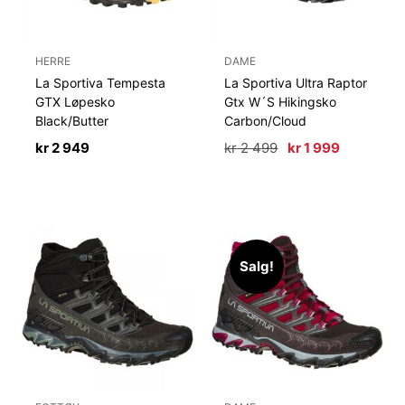
HERRE
DAME
La Sportiva Tempesta
La Sportiva Ultra Raptor
GTX Løpesko
Gtx W´S Hikingsko
Black/Butter
Carbon/Cloud
Opprinnelig
Nåværen
kr
2 949
kr
2 499
kr
1 999
pris
pris
var:
er:
kr 2
kr 1
499.
999.
Salg!