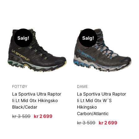
pris
pris
var:
er:
kr 2
kr 2
999.
099.
Salg!
Salg!
FOTTØY
DAME
La Sportiva Ultra Raptor
La Sportiva Ultra Raptor
Ii Lt Mid Gtx Hikingsko
Ii Lt Mid Gtx W´S
Black/Cedar
Hikingsko
Carbon/Atlantic
Opprinnelig
Nåværende
kr
3 599
kr
2 699
pris
pris
Opprinnelig
Nåværen
kr
3 599
kr
2 699
var:
er:
pris
pris
kr 3
kr 2
var:
er: