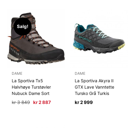
Salg!
DAME
DAME
La Sportiva Tx5
La Sportiva Akyra II
Halvhøye Turstøvler
GTX Lave Vanntette
Nubuck Dame Sort
Tursko Grå Turkis
Opprinnelig
Nåværende
kr
3 849
kr
2 887
kr
2 999
pris
pris
var:
er:
kr 3
kr 2
849.
887.