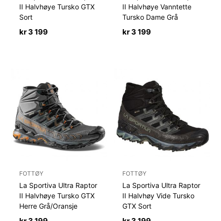
II Halvhøye Tursko GTX
II Halvhøye Vanntette
Sort
Tursko Dame Grå
kr
3 199
kr
3 199
FOTTØY
FOTTØY
La Sportiva Ultra Raptor
La Sportiva Ultra Raptor
II Halvhøye Tursko GTX
II Halvhøy Vide Tursko
Herre Grå/Oransje
GTX Sort
kr
3 199
kr
3 199