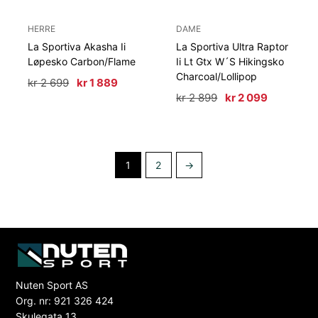
HERRE
DAME
La Sportiva Akasha Ii
La Sportiva Ultra Raptor
Løpesko Carbon/Flame
Ii Lt Gtx W´S Hikingsko
Charcoal/Lollipop
Opprinnelig
Nåværende
kr
2 699
kr
1 889
pris
pris
Opprinnelig
Nåværen
kr
2 899
kr
2 099
var:
er:
pris
pris
kr 2
kr 1
var:
er:
699.
889.
kr 2
kr 2
899.
099.
1
2
→
Nuten Sport AS
Org. nr: 921 326 424
Skulegata 13