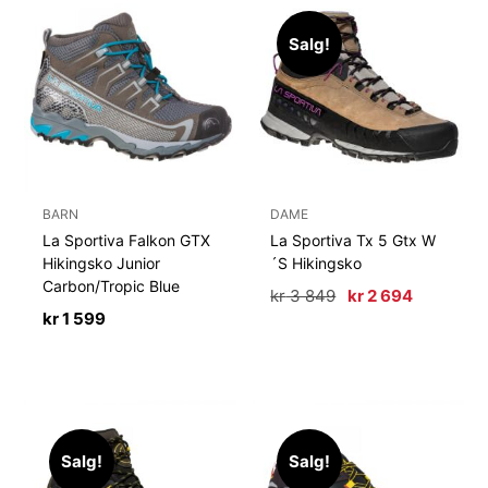
Salg!
BARN
DAME
La Sportiva Falkon GTX
La Sportiva Tx 5 Gtx W
Hikingsko Junior
´S Hikingsko
Carbon/Tropic Blue
Opprinnelig
Nåværen
kr
3 849
kr
2 694
pris
pris
kr
1 599
var:
er:
kr 3
kr 2
849.
694.
Salg!
Salg!