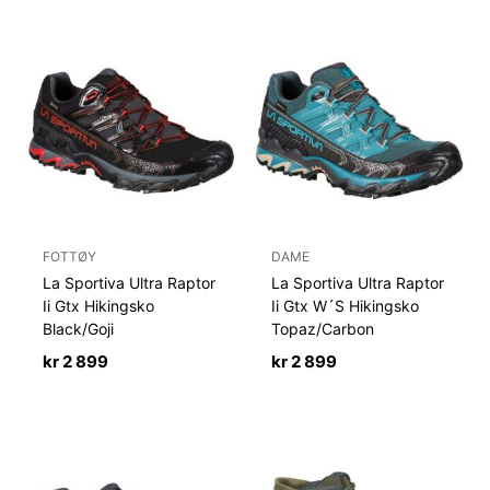
599.
699.
kr 3
kr 2
599.
699.
FOTTØY
DAME
La Sportiva Ultra Raptor
La Sportiva Ultra Raptor
Ii Gtx Hikingsko
Ii Gtx W´S Hikingsko
Black/Goji
Topaz/Carbon
kr
2 899
kr
2 899