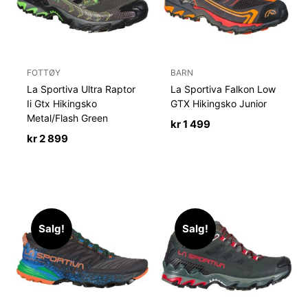
FOTTØY
BARN
La Sportiva Ultra Raptor
La Sportiva Falkon Low
Ii Gtx Hikingsko
GTX Hikingsko Junior
Metal/Flash Green
kr
1 499
kr
2 899
Salg!
Salg!