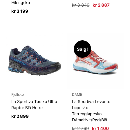
Hikingsko
Opprinnelig
Nåværen
kr
3 849
kr
2 887
pris
pris
kr
3 199
var:
er:
kr 3
kr 2
849.
887.
Salg!
Fjellsko
DAME
La Sportiva Tursko Ultra
La Sportiva Levante
Raptor Blå Herre
Løpesko
Terrengløpesko
kr
2 899
DAmeHvit/Rød/Blå
Opprinnelig
Nåværen
kr
2 799
kr
1 400