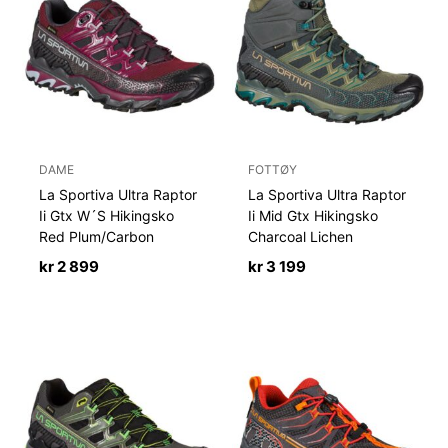
DAME
FOTTØY
La Sportiva Ultra Raptor
La Sportiva Ultra Raptor
Ii Gtx W´S Hikingsko
Ii Mid Gtx Hikingsko
Red Plum/Carbon
Charcoal Lichen
kr
2 899
kr
3 199