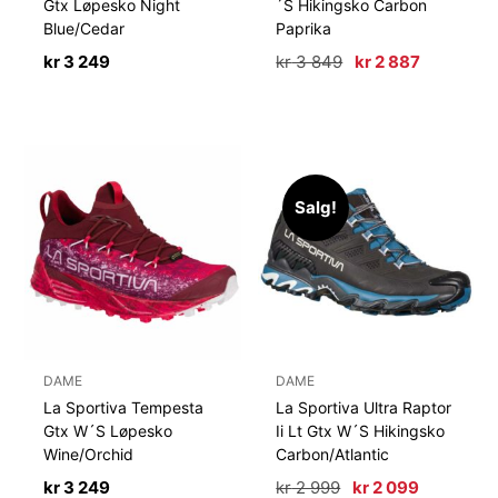
Gtx Løpesko Night
´S Hikingsko Carbon
Blue/Cedar
Paprika
Opprinnelig
Nåværen
kr
3 249
kr
3 849
kr
2 887
pris
pris
var:
er:
kr 3
kr 2
849.
887.
Salg!
DAME
DAME
La Sportiva Tempesta
La Sportiva Ultra Raptor
Gtx W´S Løpesko
Ii Lt Gtx W´S Hikingsko
Wine/Orchid
Carbon/Atlantic
Opprinnelig
Nåværen
kr
3 249
kr
2 999
kr
2 099