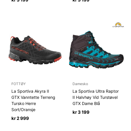
FOTTØY
Damesko
La Sportiva Akyra II
La Sportiva Ultra Raptor
GTX Vanntette Terreng
II Halvhøy Vid Turstøvel
Tursko Herre
GTX Dame Blå
Sort/Oransje
kr
3 199
kr
2 999