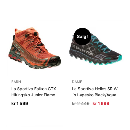
pris
pris
var:
er:
kr 2
kr 1
799.
400.
Salg!
BARN
DAME
La Sportiva Falkon GTX
La Sportiva Helios SR W
Hikingsko Junior Flame
´s Løpesko Black/Aqua
Opprinnelig
Nåværen
kr
1 599
kr
2 449
kr
1 699
pris
pris
var:
er:
kr 2
kr 1
449.
699.