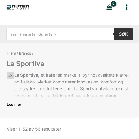
Hopp
rett
til
innholdet
Products search
SØK
Hjem
/
Brands
/
La Sportiva
La Sportiva
, et italiensk merke, tilbyr høykvalitets klatre-
og fjellsko. Merket kombinerer innovasjon, komfort og
slitestyrke i produktene sine. La Sportiva utvikler teknisk
avansert utstyr for både profesjonelle og amatører.
Skoene deres møter kravene fra krevende
Les mer
utendørsaktiviteter. Med fokus på bærekraft leverer La
Sportiva løsninger for miljøbevisste utendørsentusiaster.
Sortert
Viser 1–52 av 56 resultater
etter
nyeste