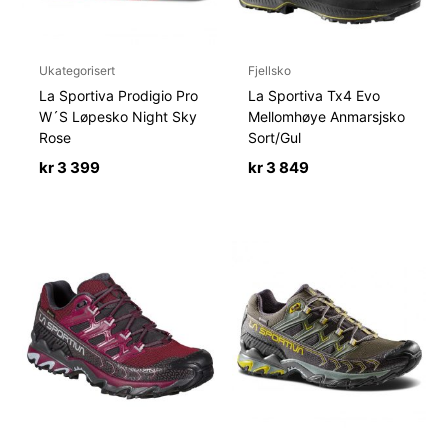
Ukategorisert
Fjellsko
La Sportiva Prodigio Pro
La Sportiva Tx4 Evo
W´S Løpesko Night Sky
Mellomhøye Anmarsjsko
Rose
Sort/Gul
kr
3 399
kr
3 849