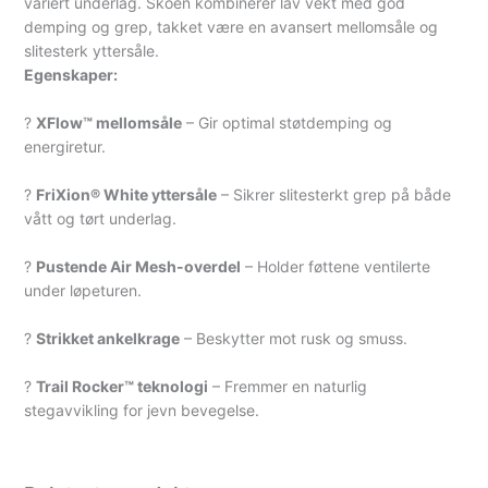
variert underlag. Skoen kombinerer lav vekt med god
demping og grep, takket være en avansert mellomsåle og
slitesterk yttersåle.
Egenskaper:
?
XFlow™ mellomsåle
– Gir optimal støtdemping og
energiretur.
?
FriXion® White yttersåle
– Sikrer slitesterkt grep på både
vått og tørt underlag.
?
Pustende Air Mesh-overdel
– Holder føttene ventilerte
under løpeturen.
?
Strikket ankelkrage
– Beskytter mot rusk og smuss.
?
Trail Rocker™ teknologi
– Fremmer en naturlig
stegavvikling for jevn bevegelse.