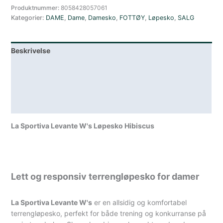
Løpesko
Produktnummer:
8058428057061
Kategorier:
DAME
,
Dame
,
Damesko
,
FOTTØY
,
Løpesko
,
SALG
Terrengløpesko
DAmeHvit/Rød/Blå
antall
Beskrivelse
Lagerstatus
Teknisk informasjon
Spesifikasjoner
La Sportiva Levante W's Løpesko Hibiscus
Lett og responsiv terrengløpesko for damer
La Sportiva Levante W's
er en allsidig og komfortabel
terrengløpesko, perfekt for både trening og konkurranse på