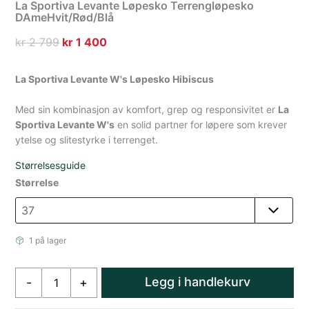
La Sportiva Levante Løpesko Terrengløpesko
DAmeHvit/Rød/Blå
Opprinnelig
Nåværende
kr
2 799
kr
1 400
pris
pris
var:
er:
La Sportiva Levante W's Løpesko Hibiscus
kr 2
kr 1
Med sin kombinasjon av komfort, grep og responsivitet er
799.
400.
La
Sportiva Levante W's
en solid partner for løpere som krever
ytelse og slitestyrke i terrenget.
Størrelsesguide
Størrelse
1 på lager
La
Legg i handlekurv
-
+
Sportiva
Levante