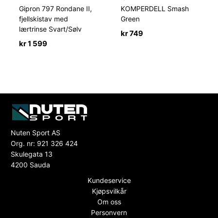
Gipron 797 Rondane II,
KOMPERDELL Smash
fjellskistav med
Green
lærtrinse Svart/Sølv
kr
749
kr
1 599
Nuten Sport AS
Org. nr: 921 326 424
Skulegata 13
4200 Sauda
Kundeservice
Kjøpsvilkår
Om oss
Personvern