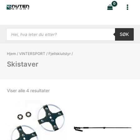
Hopp
rett
til
innholdet
Products search
SØK
Hjem
/
VINTERSPORT
/
Fjellskiutstyr
/
Skistaver
Sortert
Viser alle 4 resultater
etter
nyeste