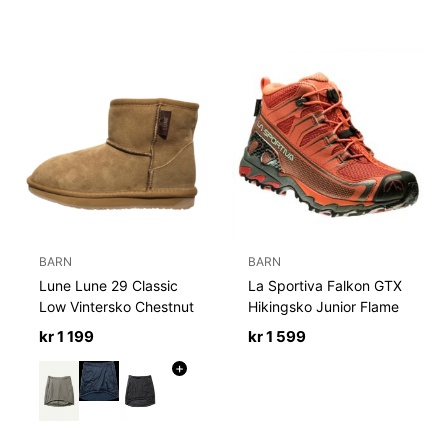
BARN
BARN
Lune Lune 29 Classic
La Sportiva Falkon GTX
Low Vintersko Chestnut
Hikingsko Junior Flame
kr
1 199
kr
1 599
+