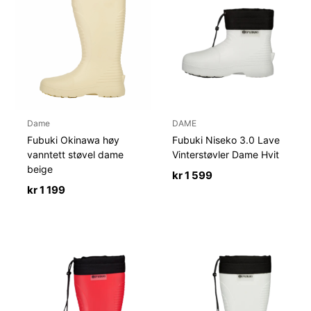
Dame
DAME
Fubuki Okinawa høy
Fubuki Niseko 3.0 Lave
vanntett støvel dame
Vinterstøvler Dame Hvit
beige
kr
1 599
kr
1 199