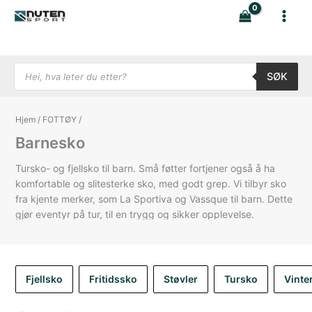
Hopp
rett
til
innholdet
Products search
SØK
Hjem
/
FOTTØY
/
Barnesko
Tursko- og fjellsko til barn. Små føtter fortjener også å ha
komfortable og slitesterke sko, med godt grep. Vi tilbyr sko
fra kjente merker, som La Sportiva og Vassque til barn. Dette
gjør eventyr på tur, til en trygg og sikker opplevelse.
Fjellsko
Fritidssko
Støvler
Tursko
Vinte