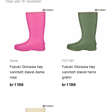
Sortert
Viser alle 16 resultater
etter
nyeste
Dame
FOTTØY
Fubuki Okinawa høy
Fubuki Okinawa høy
vanntett støvel dame
vanntett støvel herre
rosa
grønn
kr
1 199
kr
1 199