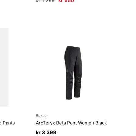
kr
1 299
kr
650
pris
pris
var:
er:
kr 1
kr 650.
299.
Bukser
d Pants
ArcTeryx Beta Pant Women Black
kr
3 399