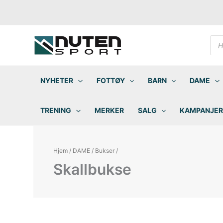
Hopp
rett
til
innholdet
Pro
sea
NYHETER
FOTTØY
BARN
DAME
TRENING
MERKER
SALG
KAMPANJER
Hjem
/
DAME
/
Bukser
/
Skallbukse