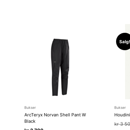
Salg
Bukser
Bukser
ArcTeryx Norvan Shell Pant W
Houdini
Black
kr
3 5