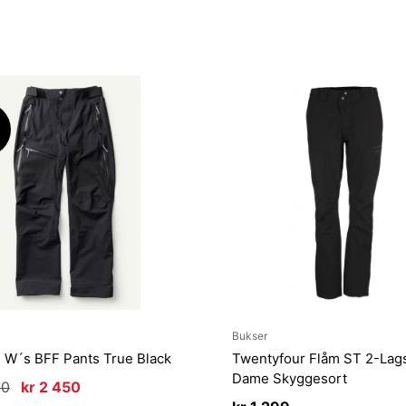
pris
pris
var:
er:
kr 2
kr 1
800.
960.
!
Bukser
 W´s BFF Pants True Black
Twentyfour Flåm ST 2-Lag
Dame Skyggesort
Opprinnelig
Nåværende
00
kr
2 450
pris
pris