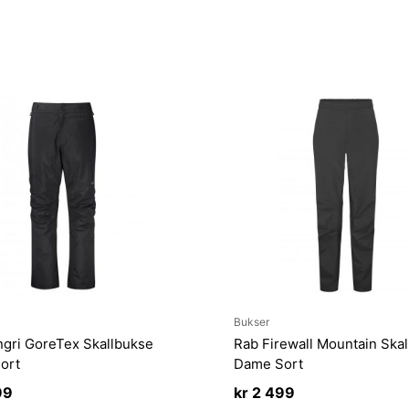
Bukser
gri GoreTex Skallbukse
Rab Firewall Mountain Ska
ort
Dame Sort
99
kr
2 499