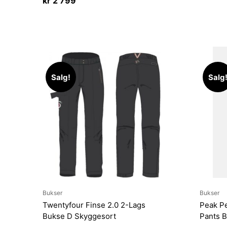
kr
2 799
Salg!
Salg
Bukser
Bukser
Twentyfour Finse 2.0 2-Lags
Peak Pe
Bukse D Skyggesort
Pants B