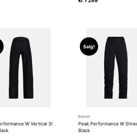
kr
1 299
var:
er:
kr 3
kr 2
500.
450.
!
Salg!
Bukser
rformance W Vertical 3l
Peak Performance W Shre
lack
Black