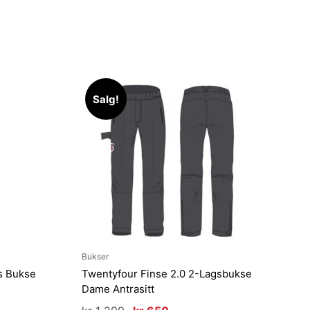
Salg!
Bukser
s Bukse
Twentyfour Finse 2.0 2-Lagsbukse
Dame Antrasitt
Opprinnelig
Nåværende