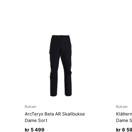
Bukser
Bukser
ArcTeryx Beta AR Skallbukse
Klätter
Dame Sort
Dame S
kr
5 499
kr
6 5