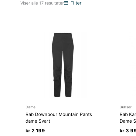
Sortert
Filter
Viser alle 17 resultater
etter
nyeste
Dame
Bukser
Rab Downpour Mountain Pants
Rab Kan
dame Svart
Dame S
kr
2 199
kr
3 9