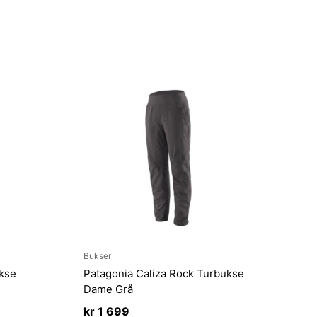
Bukser
ukse
Patagonia Caliza Rock Turbukse
Dame Grå
ende
kr
1 699