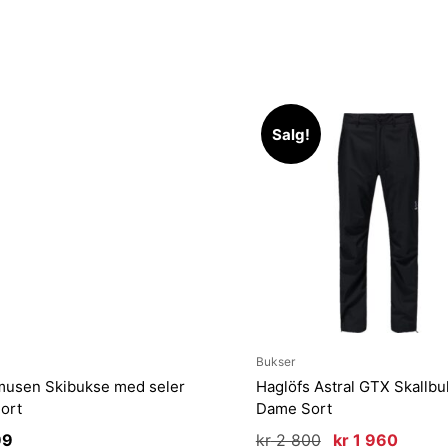
Salg!
Bukser
musen Skibukse med seler
Haglöfs Astral GTX Skallb
ort
Dame Sort
Opprinnelig
Nåvær
99
kr
2 800
kr
1 960