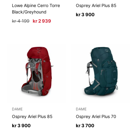
Lowe Alpine Cerro Torre
Osprey Ariel Plus 85
Black/Greyhound
kr
3 900
Opprinnelig
Nåværende
kr
4 199
kr
2 939
pris
pris
var:
er:
kr 4
kr 2
199.
939.
DAME
DAME
Osprey Ariel Plus 85
Osprey Ariel Plus 70
kr
3 900
kr
3 700