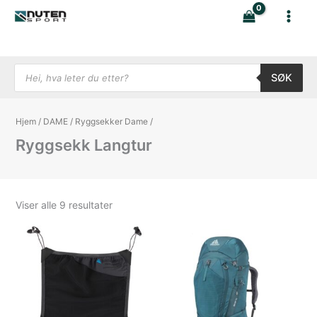
Hopp
rett
til
innholdet
Products search
SØK
Hjem
/
DAME
/
Ryggsekker Dame
/
Ryggsekk Langtur
Sortert
Viser alle 9 resultater
etter
nyeste