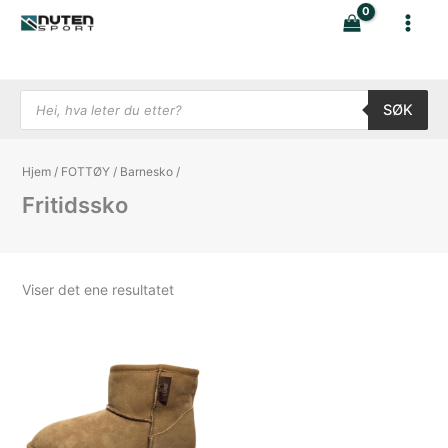
Hopp
rett
til
innholdet
Products search
SØK
Hjem
/
FOTTØY
/
Barnesko
/
Fritidssko
Viser det ene resultatet