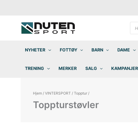
Hopp
rett
til
innholdet
Pro
sea
NYHETER
FOTTØY
BARN
DAME
TRENING
MERKER
SALG
KAMPANJER
Hjem
/
VINTERSPORT
/
Topptur
/
Toppturstøvler