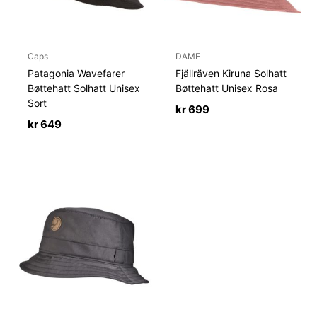
Caps
DAME
Patagonia Wavefarer
Fjällräven Kiruna Solhatt
Bøttehatt Solhatt Unisex
Bøttehatt Unisex Rosa
Sort
kr
699
kr
649