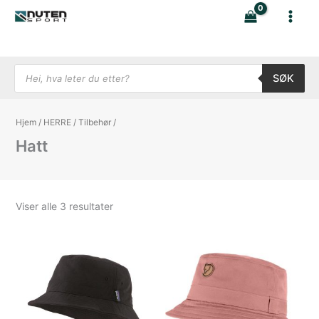
Hopp
rett
til
innholdet
Products search
SØK
Hjem
/
HERRE
/
Tilbehør
/
Hatt
Sortert
Viser alle 3 resultater
etter
nyeste