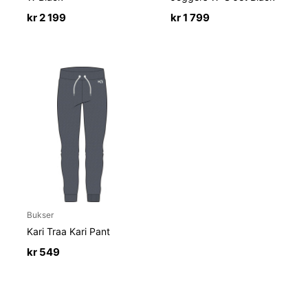
kr
2 199
kr
1 799
Bukser
Kari Traa Kari Pant
kr
549