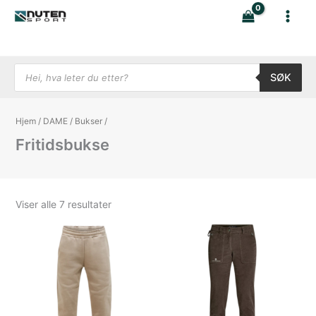
Hopp
rett
til
innholdet
Products search
SØK
Hjem
/
DAME
/
Bukser
/
Fritidsbukse
Sortert
Viser alle 7 resultater
etter
nyeste