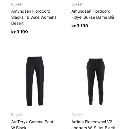
Bukser
Bukser
Amundsen Fjordcord
Amundsen Fjordcord
Slacks 16 Wale Womens
Fløyel Bukse Dame Blå
Desert
kr
3 199
kr
3 199
Bukser
Bukser
ArcTeryx Gamma Pant
Aclima Fleecewool V2
W Black
Joggers W´S Jet Black