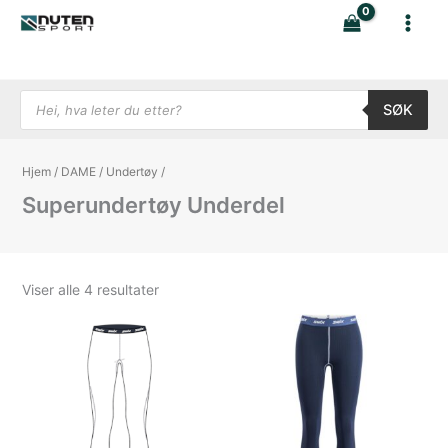
Hopp
rett
til
innholdet
Products search
SØK
Hjem
/
DAME
/
Undertøy
/
Superundertøy Underdel
Sortert
Viser alle 4 resultater
etter
nyeste