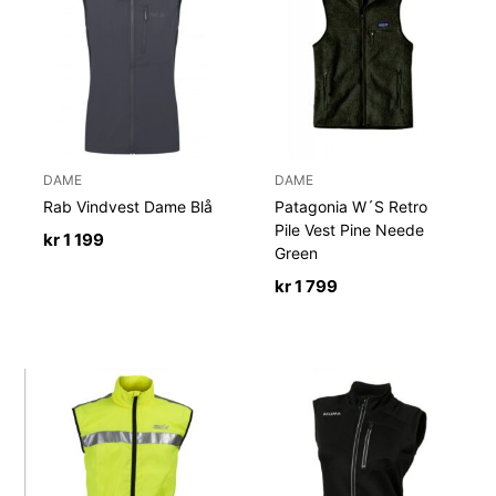
DAME
DAME
Rab Vindvest Dame Blå
Patagonia W´S Retro
Pile Vest Pine Neede
kr
1 199
Green
kr
1 799