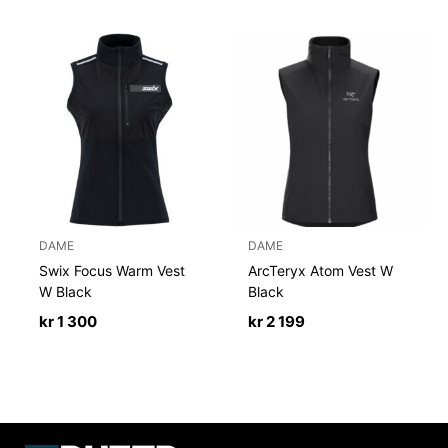
DAME
DAME
Swix Focus Warm Vest
ArcTeryx Atom Vest W
W Black
Black
kr
1 300
kr
2 199