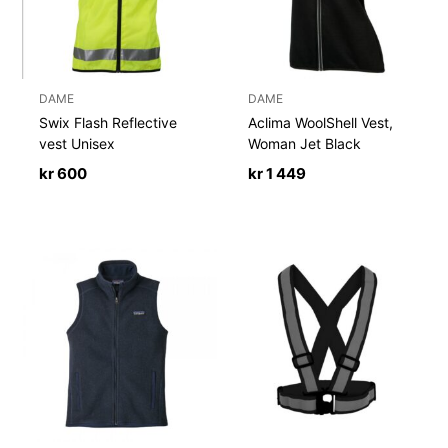
DAME
DAME
Swix Flash Reflective
Aclima WoolShell Vest,
vest Unisex
Woman Jet Black
kr
600
kr
1 449