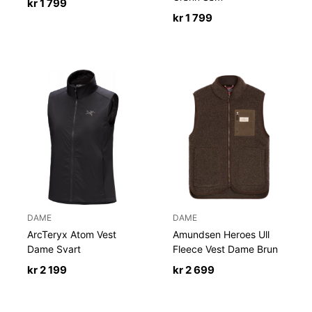
kr
1 799
kr
1 799
DAME
DAME
ArcTeryx Atom Vest
Amundsen Heroes Ull
Dame Svart
Fleece Vest Dame Brun
kr
2 199
kr
2 699