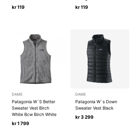
kr
119
kr
119
DAME
DAME
Patagonia W´S Better
Patagonia W´s Down
Sweater Vest Birch
Sweater Vest Black
White Bcw Birch White
kr
3 299
kr
1 799