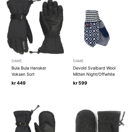
DAME
DAME
Bula Bula Hansker
Devold Svalbard Wool
Voksen Sort
Mitten Night/Offwhite
kr
449
kr
599