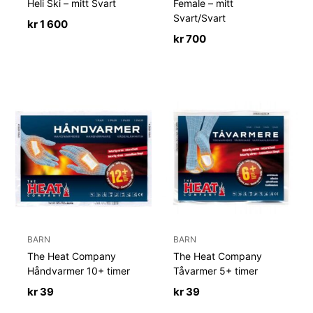
Heli Ski – mitt Svart
Female – mitt
Svart/Svart
kr
1 600
kr
700
BARN
BARN
The Heat Company
The Heat Company
Håndvarmer 10+ timer
Tåvarmer 5+ timer
kr
39
kr
39