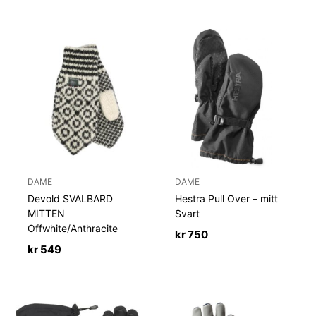
DAME
DAME
Devold SVALBARD
Hestra Pull Over – mitt
MITTEN
Svart
Offwhite/Anthracite
kr
750
kr
549