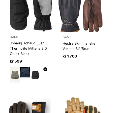
DAME
DAME
Johaug Johaug Lush
Hestra Skinnhanske
Thermolite Mittens 3.0
Voksen Blå/Brun
Cblck Black
kr
1 700
kr
599
+