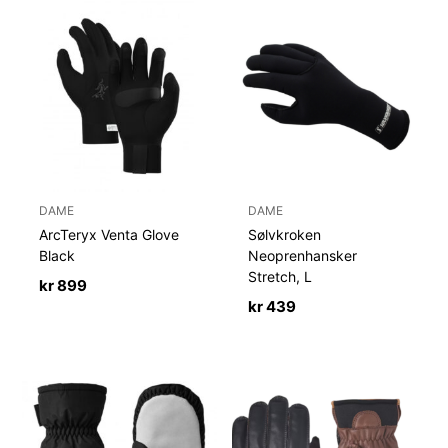
DAME
DAME
ArcTeryx Venta Glove
Sølvkroken
Black
Neoprenhansker
Stretch, L
kr
899
kr
439