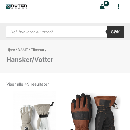
Hopp
rett
til
innholdet
Products search
SØK
Hjem
/
DAME
/
Tilbehør
/
Hansker/Votter
Sortert
Viser alle 49 resultater
etter
nyeste