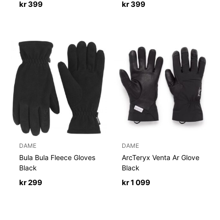
kr
399
kr
399
DAME
DAME
Bula Bula Fleece Gloves
ArcTeryx Venta Ar Glove
Black
Black
kr
299
kr
1 099