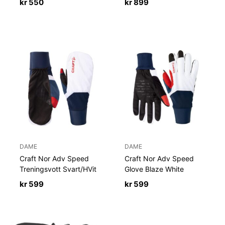
kr
550
kr
899
DAME
DAME
Craft Nor Adv Speed
Craft Nor Adv Speed
Treningsvott Svart/HVit
Glove Blaze White
kr
599
kr
599