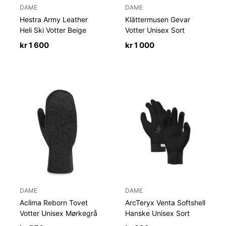
DAME
DAME
Hestra Army Leather
Klättermusen Gevar
Heli Ski Votter Beige
Votter Unisex Sort
kr
1 600
kr
1 000
DAME
DAME
Aclima Reborn Tovet
ArcTeryx Venta Softshell
Votter Unisex Mørkegrå
Hanske Unisex Sort