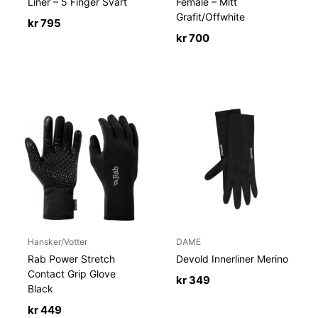
Liner – 5 Finger Svart
Female – Mitt
Grafit/Offwhite
kr
795
kr
700
Hansker/Votter
DAME
Rab Power Stretch
Devold Innerliner Merino
Contact Grip Glove
kr
349
Black
kr
449