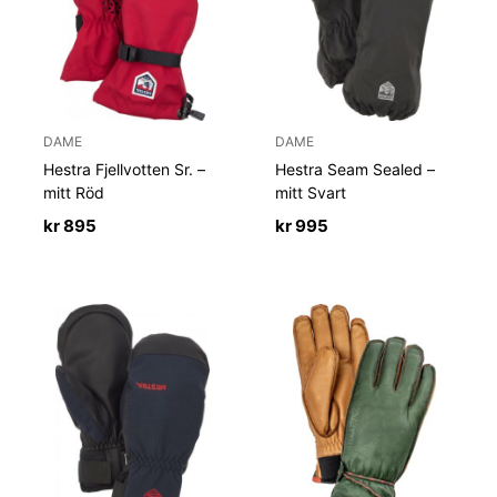
DAME
DAME
Hestra Fjellvotten Sr. –
Hestra Seam Sealed –
mitt Röd
mitt Svart
kr
895
kr
995