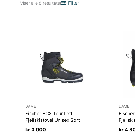
Sortert
Filter
Viser alle 8 resultater
etter
nyeste
DAME
DAME
Fischer BCX Tour Lett
Fischer
Fjellskistøvel Unisex Sort
Fjellsk
kr
3 000
kr
4 8