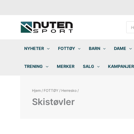
Hopp
rett
til
innholdet
Pro
sea
NYHETER
FOTTØY
BARN
DAME
TRENING
MERKER
SALG
KAMPANJER
Hjem
/
FOTTØY
/
Herresko
/
Skistøvler