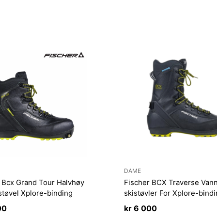
DAME
 Bcx Grand Tour Halvhøy
Fischer BCX Traverse Vann
istøvel Xplore-binding
skistøvler For Xplore-bind
00
kr
6 000