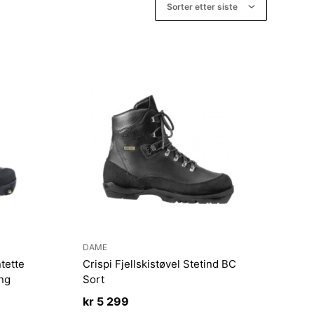
DAME
tette
Crispi Fjellskistøvel Stetind BC
ing
Sort
kr
5 299