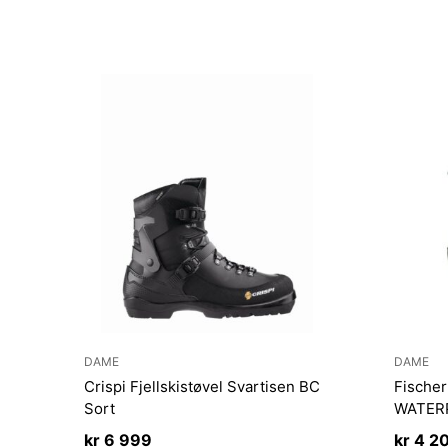
DAME
DAME
Crispi Fjellskistøvel Svartisen BC
Fische
Sort
WATER
kr
6 999
kr
4 2