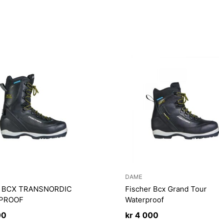
DAME
r BCX TRANSNORDIC
Fischer Bcx Grand Tour
PROOF
Waterproof
00
kr
4 000