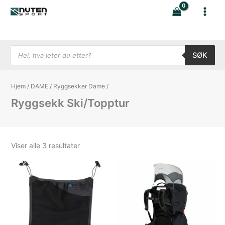
Hopp
rett
til
innholdet
Products search
SØK
Hjem
/
DAME
/
Ryggsekker Dame
/
Ryggsekk Ski/Topptur
Sortert
Viser alle 3 resultater
etter
nyeste