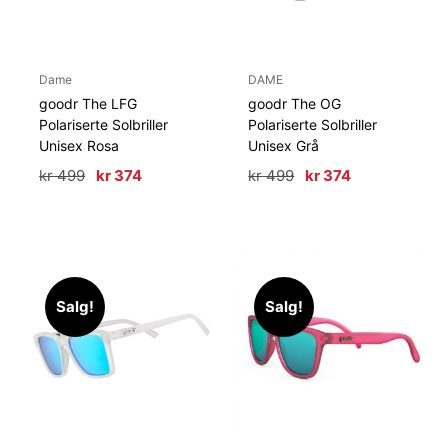
Dame
DAME
goodr The LFG
goodr The OG
Polariserte Solbriller
Polariserte Solbriller
Unisex Rosa
Unisex Grå
Opprinnelig
Nåværende
Opprinnelig
Nåværende
kr
499
kr
374
kr
499
kr
374
pris
pris
pris
pris
var:
er:
var:
er:
kr 499.
kr 374.
kr 499.
kr 374.
Salg!
Salg!