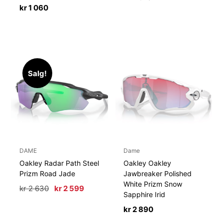
kr
1 060
Salg!
DAME
Dame
Oakley Radar Path Steel
Oakley Oakley
Prizm Road Jade
Jawbreaker Polished
White Prizm Snow
Opprinnelig
Nåværende
kr
2 630
kr
2 599
Sapphire Irid
pris
pris
var:
er:
kr
2 890
kr 2
kr 2