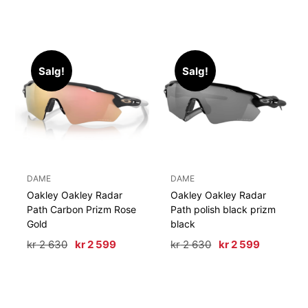
630.
599.
Salg!
Salg!
DAME
DAME
Oakley Oakley Radar
Oakley Oakley Radar
Path Carbon Prizm Rose
Path polish black prizm
Gold
black
Opprinnelig
Nåværende
Opprinnelig
Nåværen
kr
2 630
kr
2 599
kr
2 630
kr
2 599
pris
pris
pris
pris
var:
er:
var:
er:
kr 2
kr 2
kr 2
kr 2
630.
599.
630.
599.