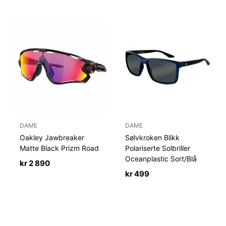
DAME
DAME
Oakley Jawbreaker
Sølvkroken Blikk
Matte Black Prizm Road
Polariserte Solbriller
Oceanplastic Sort/Blå
kr
2 890
kr
499