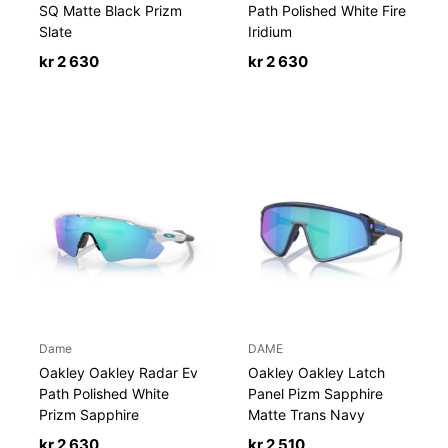
SQ Matte Black Prizm
Path Polished White Fire
Slate
Iridium
kr
2 630
kr
2 630
Dame
DAME
Oakley Oakley Radar Ev
Oakley Oakley Latch
Path Polished White
Panel Pizm Sapphire
Prizm Sapphire
Matte Trans Navy
kr
2 630
kr
2 510