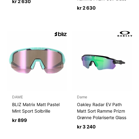
kr
2 630
kr
2 630
DAME
Dame
BLIZ Matrix Matt Pastel
Oakley Radar EV Path
Mint Sport Solbrille
Matt Sort Ramme Prizm
Grønne Polariserte Glass
kr
899
kr
3 240