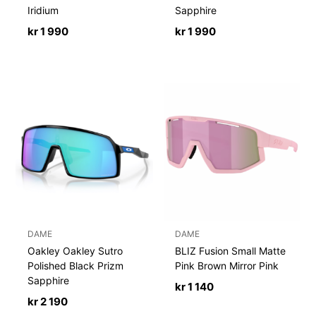
Iridium
Sapphire
kr
1 990
kr
1 990
DAME
DAME
Oakley Oakley Sutro
BLIZ Fusion Small Matte
Polished Black Prizm
Pink Brown Mirror Pink
Sapphire
kr
1 140
kr
2 190