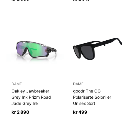
DAME
DAME
Oakley Jawbreaker
goodr The OG
Grey Ink Prizm Road
Polariserte Solbriller
Jade Grey Ink
Unisex Sort
kr
2 890
kr
499