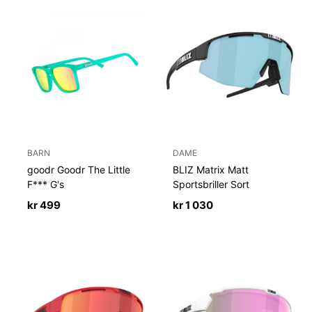
BARN
DAME
goodr Goodr The Little
BLIZ Matrix Matt
F*** G's
Sportsbriller Sort
kr
499
kr
1 030