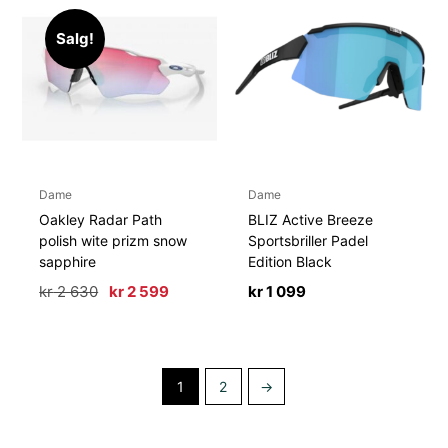
Salg!
Dame
Dame
Oakley Radar Path
BLIZ Active Breeze
polish wite prizm snow
Sportsbriller Padel
sapphire
Edition Black
Opprinnelig
Nåværende
kr
2 630
kr
2 599
kr
1 099
pris
pris
var:
er:
kr 2
kr 2
630.
599.
1
2
→