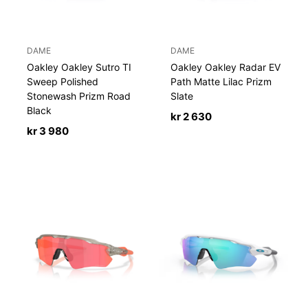
DAME
DAME
Oakley Oakley Sutro TI
Oakley Oakley Radar EV
Sweep Polished
Path Matte Lilac Prizm
Stonewash Prizm Road
Slate
Black
kr
2 630
kr
3 980