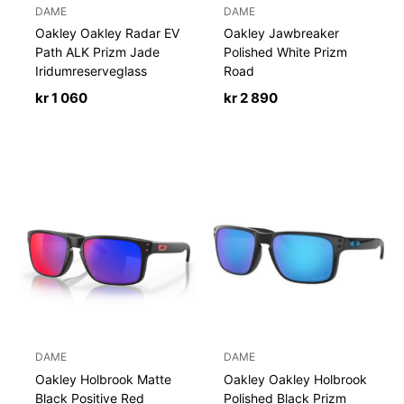
DAME
DAME
Oakley Oakley Radar EV
Oakley Jawbreaker
Path ALK Prizm Jade
Polished White Prizm
Iridumreserveglass
Road
kr
1 060
kr
2 890
DAME
DAME
Oakley Holbrook Matte
Oakley Oakley Holbrook
Black Positive Red
Polished Black Prizm