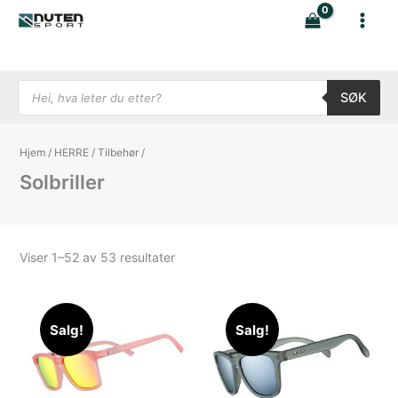
Hopp
rett
til
innholdet
Products search
SØK
Hjem
/
HERRE
/
Tilbehør
/
Solbriller
Sortert
Viser 1–52 av 53 resultater
etter
nyeste
Salg!
Salg!