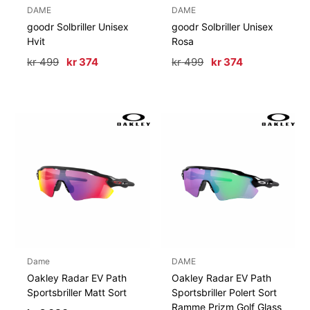
DAME
DAME
goodr Solbriller Unisex
goodr Solbriller Unisex
Hvit
Rosa
Opprinnelig
Nåværende
Opprinnelig
Nåværende
kr
499
kr
374
kr
499
kr
374
pris
pris
pris
pris
var:
er:
var:
er:
kr 499.
kr 374.
kr 499.
kr 374.
Dame
DAME
Oakley Radar EV Path
Oakley Radar EV Path
Sportsbriller Matt Sort
Sportsbriller Polert Sort
Ramme Prizm Golf Glass