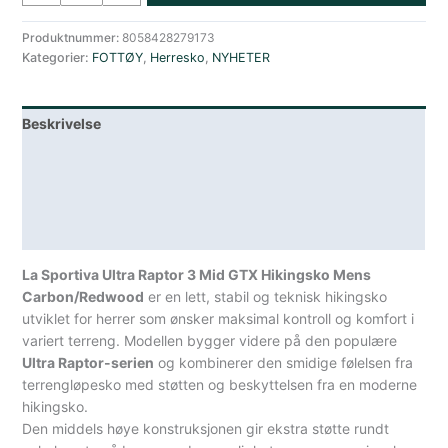
Ultra
Raptor
Produktnummer:
8058428279173
Kategorier:
FOTTØY
,
Herresko
,
NYHETER
3
Mid
Halvhøy
Beskrivelse
Tursko
Herre
Lagerstatus
Sort/Rød
antall
Teknisk informasjon
Spesifikasjoner
La Sportiva Ultra Raptor 3 Mid GTX Hikingsko Mens
Carbon/Redwood
er en lett, stabil og teknisk hikingsko
utviklet for herrer som ønsker maksimal kontroll og komfort i
variert terreng. Modellen bygger videre på den populære
Ultra Raptor-serien
og kombinerer den smidige følelsen fra
terrengløpesko med støtten og beskyttelsen fra en moderne
hikingsko.
Den middels høye konstruksjonen gir ekstra støtte rundt