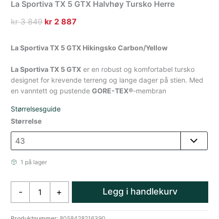
La Sportiva TX 5 GTX Halvhøy Tursko Herre
Opprinnelig
Nåværende
kr
3 849
kr
2 887
pris
pris
var:
er:
La Sportiva TX 5 GTX Hikingsko Carbon/Yellow
kr 3
kr 2
La Sportiva TX 5 GTX
849.
887.
er en robust og komfortabel tursko
designet for krevende terreng og lange dager på stien. Med
en vanntett og pustende
GORE-TEX®
-membran
Størrelsesguide
Størrelse
1 på lager
La
Legg i handlekurv
-
+
Sportiva
TX
5
Produktnummer:
8058428216390