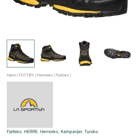
Hjem
/
FOTTØY
/
Herresko
/
Fjellsko
/
Fjellsko
,
HERRE
,
Herresko
,
Kampanjer
,
Tursko