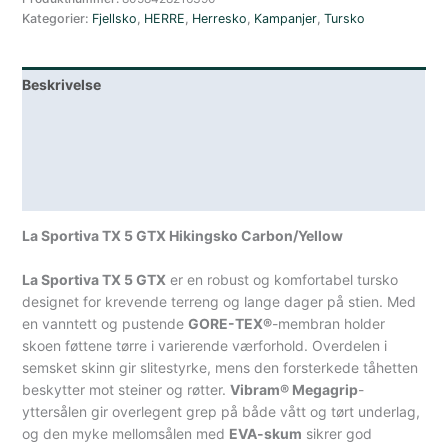
Kategorier:
Fjellsko
,
HERRE
,
Herresko
,
Kampanjer
,
Tursko
GTX
Halvhøy
Tursko
Beskrivelse
Herre
antall
Lagerstatus
Teknisk informasjon
Spesifikasjoner
La Sportiva TX 5 GTX Hikingsko Carbon/Yellow
La Sportiva TX 5 GTX
er en robust og komfortabel tursko
designet for krevende terreng og lange dager på stien. Med
en vanntett og pustende
GORE-TEX®
-membran holder
skoen føttene tørre i varierende værforhold. Overdelen i
semsket skinn gir slitestyrke, mens den forsterkede tåhetten
beskytter mot steiner og røtter.
Vibram® Megagrip
-
yttersålen gir overlegent grep på både vått og tørt underlag,
og den myke mellomsålen med
EVA-skum
sikrer god