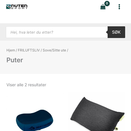
Hopp
rett
til
innholdet
Products search
SØK
Hjem
/
FRILUFTSLIV
/
Sove/Sitte ute
/
Puter
Sortert
Viser alle 2 resultater
etter
nyeste