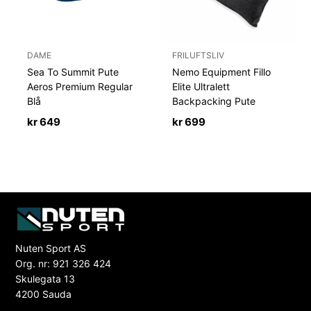
DAME
FRILUFTSLIV
Sea To Summit Pute
Nemo Equipment Fillo
Aeros Premium Regular
Elite Ultralett
Blå
Backpacking Pute
kr
649
kr
699
Nuten Sport AS
Org. nr: 921 326 424
Skulegata 13
4200 Sauda