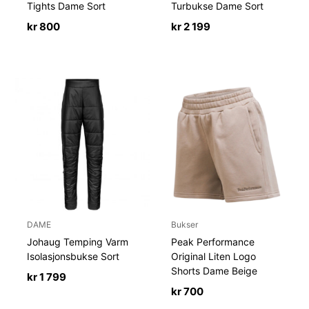
Tights Dame Sort
Turbukse Dame Sort
kr
800
kr
2 199
DAME
Bukser
Johaug Temping Varm
Peak Performance
Isolasjonsbukse Sort
Original Liten Logo
Shorts Dame Beige
kr
1 799
kr
700