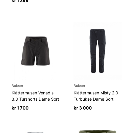
kr
1 299
var:
er:
kr 899.
kr 629.
Bukser
Bukser
Klättermusen Venadis
Klättermusen Misty 2.0
3.0 Turshorts Dame Sort
Turbukse Dame Sort
kr
1 700
kr
3 000