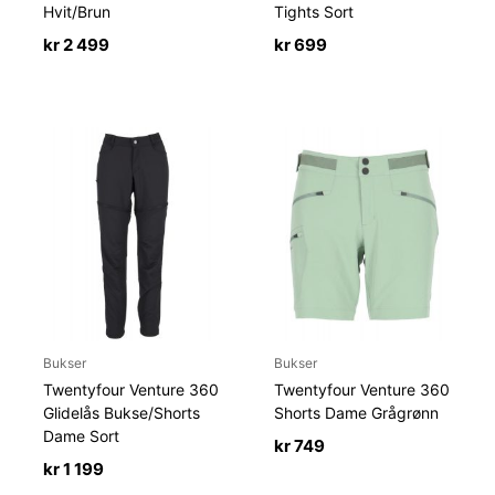
Hvit/Brun
Tights Sort
kr
2 499
kr
699
Bukser
Bukser
Twentyfour Venture 360
Twentyfour Venture 360
Glidelås Bukse/Shorts
Shorts Dame Grågrønn
Dame Sort
kr
749
kr
1 199