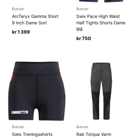
Bukser
Bukser
ArcTeryx Gamma Short
Swix Pace High Waist
9 inch Dame Sort
Half Tights Shorts Dame
Blå
kr
1 399
kr
750
Bukser
Bukser
Swix Treningsshorts
Rab Torque Varm