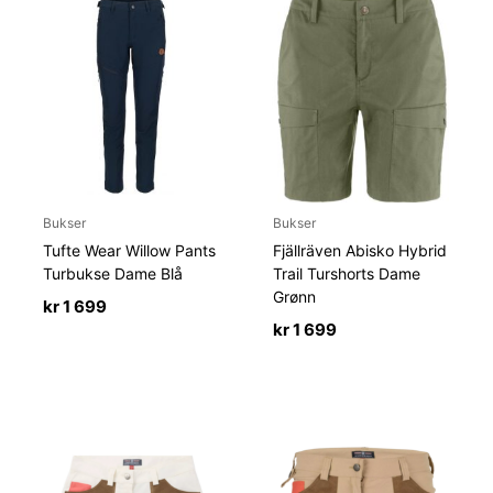
Bukser
Bukser
Tufte Wear Willow Pants
Fjällräven Abisko Hybrid
Turbukse Dame Blå
Trail Turshorts Dame
Grønn
kr
1 699
kr
1 699