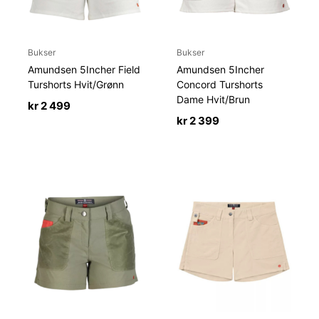
Bukser
Bukser
Amundsen 5Incher Field
Amundsen 5Incher
Turshorts Hvit/Grønn
Concord Turshorts
Dame Hvit/Brun
kr
2 499
kr
2 399