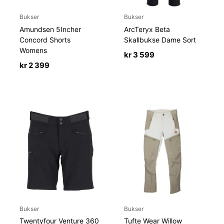
Bukser
Bukser
Amundsen 5Incher
ArcTeryx Beta
Concord Shorts
Skallbukse Dame Sort
Womens
kr
3 599
kr
2 399
Bukser
Bukser
Twentyfour Venture 360
Tufte Wear Willow