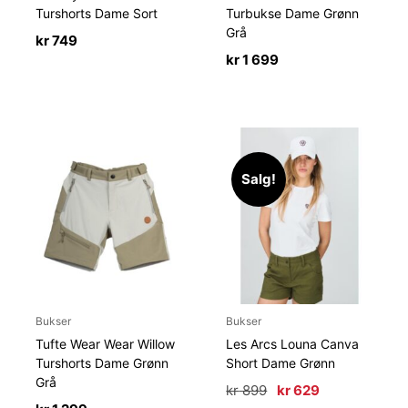
Turshorts Dame Sort
Turbukse Dame Grønn
Grå
kr
749
kr
1 699
Salg!
Bukser
Bukser
Tufte Wear Wear Willow
Les Arcs Louna Canva
Turshorts Dame Grønn
Short Dame Grønn
Grå
Opprinnelig
Nåværende
kr
899
kr
629
pris
pris