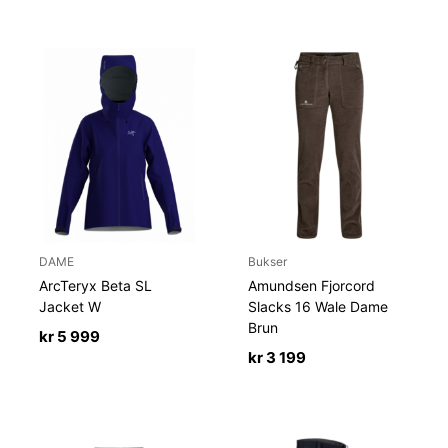
DAME
Bukser
ArcTeryx Beta SL
Amundsen Fjorcord
Jacket W
Slacks 16 Wale Dame
Brun
kr
5 999
kr
3 199