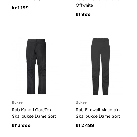
Offwhite
kr
1 199
kr
999
Bukser
Bukser
Rab Kangri GoreTex
Rab Firewall Mountain
Skallbukse Dame Sort
Skallbukse Dame Sort
kr
3 999
kr
2 499