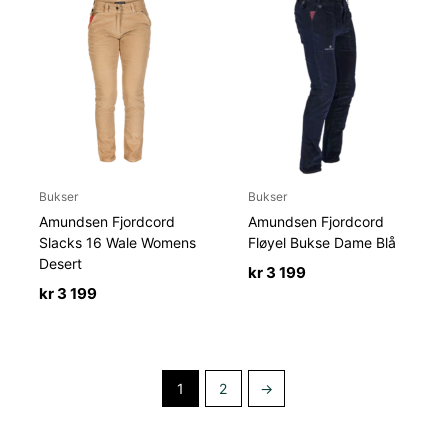
Bukser
Bukser
Amundsen Fjordcord
Amundsen Fjordcord
Slacks 16 Wale Womens
Fløyel Bukse Dame Blå
Desert
kr
3 199
kr
3 199
1
2
→