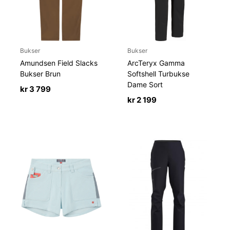
Bukser
Bukser
Amundsen Field Slacks
ArcTeryx Gamma
Bukser Brun
Softshell Turbukse
Dame Sort
kr
3 799
kr
2 199