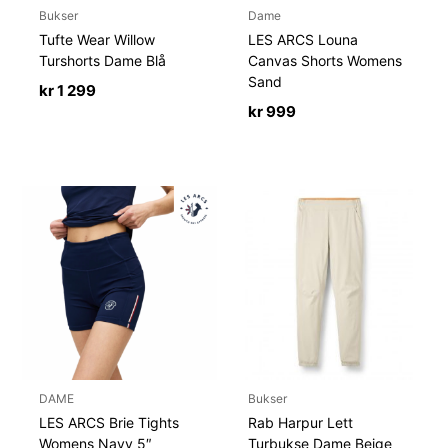
Bukser
Dame
Tufte Wear Willow
LES ARCS Louna
Turshorts Dame Blå
Canvas Shorts Womens
Sand
kr
1 299
kr
999
DAME
Bukser
LES ARCS Brie Tights
Rab Harpur Lett
Womens Navy 5″
Turbukse Dame Beige