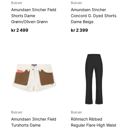
Bukser
Bukser
Amundsen 5Incher Field
Amundsen 5Incher
Shorts Dame
Concord G. Dyed Shorts
Grønn/Oliven Grønn
Dame Beige
kr
2 499
kr
2 399
Bukser
Bukser
Amundsen 3Incher Field
Röhnisch Ribbed
Turshorts Dame
Regular Flare High Waist