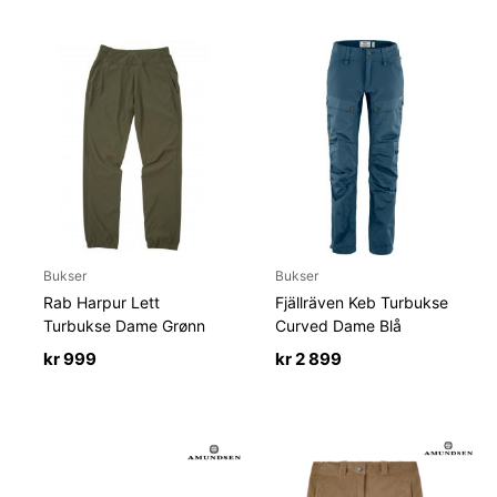
Bukser
Bukser
Rab Harpur Lett
Fjällräven Keb Turbukse
Turbukse Dame Grønn
Curved Dame Blå
kr
999
kr
2 899