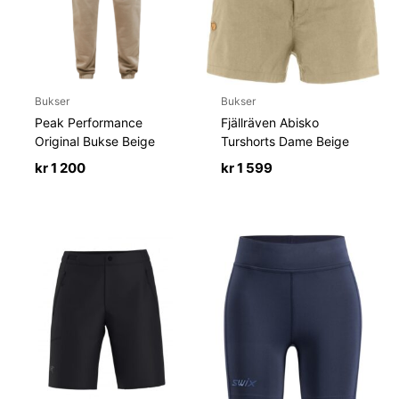
Bukser
Bukser
Peak Performance
Fjällräven Abisko
Original Bukse Beige
Turshorts Dame Beige
kr
1 200
kr
1 599