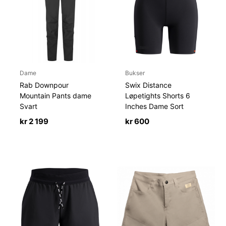
Dame
Bukser
Rab Downpour
Swix Distance
Mountain Pants dame
Løpetights Shorts 6
Svart
Inches Dame Sort
kr
2 199
kr
600