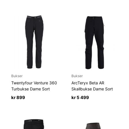
Bukser
Bukser
Twentyfour Venture 360
ArcTeryx Beta AR
Turbukse Dame Sort
Skallbukse Dame Sort
kr
899
kr
5 499