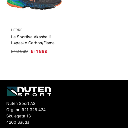
HERRE
La Sportiva Akasha Ii
Løpesko Carbon/Flame
Opprinnelig
Nåværende
kr
2 699
kr
1 889
pris
pris
var:
er:
kr 2
kr 1
699.
889.
Nuten Sport AS
Org. nr: 921 326 424
Skulegata 13
4200 Sauda