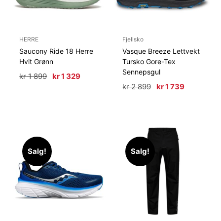
HERRE
Fjellsko
Saucony Ride 18 Herre
Vasque Breeze Lettvekt
Hvit Grønn
Tursko Gore-Tex
Sennepsgul
Opprinnelig
Nåværende
kr
1 899
kr
1 329
pris
pris
Opprinnelig
Nåværen
kr
2 899
kr
1 739
var:
er:
pris
pris
kr 1
kr 1
var:
er:
899.
329.
kr 2
kr 1
899.
739.
Salg!
Salg!