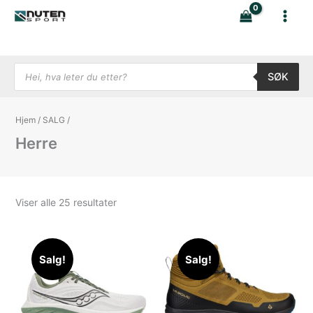
Hopp
rett
til
innholdet
Products search
SØK
Hjem
/
SALG
/
Herre
Sortert
Viser alle 25 resultater
etter
nyeste
Salg!
Salg!