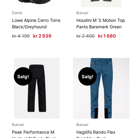
Dame
Bukser
Lowe Alpine Cerro Torre
Houdini M´S Motion Top
Black/Greyhound
Pants Baremark Green
Opprinnelig
Nåværende
Opprinnelig
Nåværen
kr
4 199
kr
2 939
kr
2 400
kr
1 680
pris
pris
pris
pris
var:
er:
var:
er:
kr 4
kr 2
kr 2
kr 1
199.
939.
400.
680.
Salg!
Salg!
Bukser
Bukser
Peak Performance M
Haglöfs Rando Flex