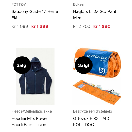
FOTTØY
Bukser
Saucony Guide 17 Herre
Haglöfs L.I.M Gtx Pant
Blå
Men
Opprinnelig
Nåværende
Opprinnelig
Nåværen
kr
1 999
kr
1 399
kr
2 700
kr
1 890
pris
pris
pris
pris
var:
er:
var:
er:
kr 1
kr 1
kr 2
kr 1
999.
399.
700.
890.
Salg!
Salg!
Fleece/Mellomlagsjakke
Beskyttelse/Førstehjelp
Houdini M´s Power
Ortovox FIRST AID
Houdi Blue Illusion
ROLL DOC