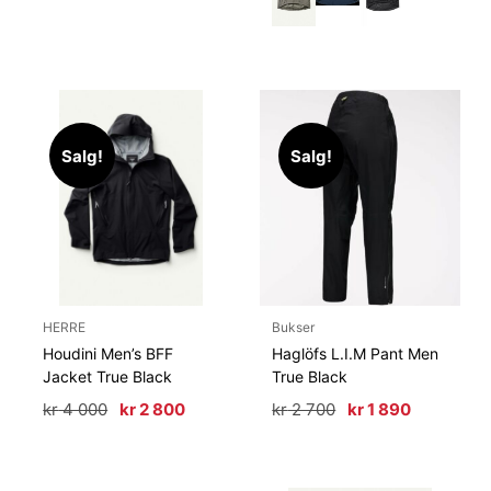
500.
050.
Salg!
Salg!
HERRE
Bukser
Houdini Men’s BFF
Haglöfs L.I.M Pant Men
Jacket True Black
True Black
Opprinnelig
Nåværende
Opprinnelig
Nåværen
kr
4 000
kr
2 800
kr
2 700
kr
1 890
pris
pris
pris
pris
var:
er:
var:
er:
kr 4
kr 2
kr 2
kr 1