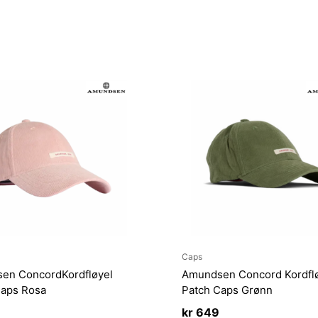
Caps
en ConcordKordfløyel
Amundsen Concord Kordfl
Caps Rosa
Patch Caps Grønn
kr
649