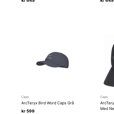
kr
649
kr
649
Caps
Caps
ArcTeryx Bird Word Caps Grå
ArcTery
Med Net
kr
599