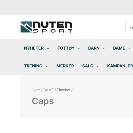
Hopp
rett
til
innholdet
Pro
sea
NYHETER
FOTTØY
BARN
DAME
TRENING
MERKER
SALG
KAMPANJER
Hjem
/
DAME
/
Tilbehør
/
Caps