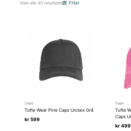
Sortert
Filter
Viser alle 45 resultater
etter
nyeste
Caps
Caps
Tufte Wear Pine Caps Unisex Grå
Tufte W
Caps U
kr
599
kr
499