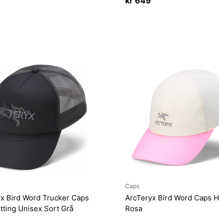
kr
649
Caps
x Bird Word Trucker Caps
ArcTeryx Bird Word Caps H
ting Unisex Sort Grå
Rosa