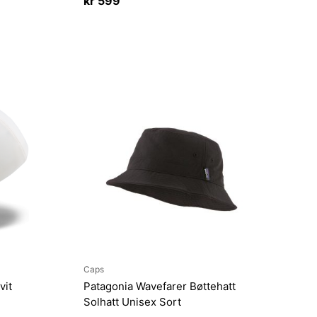
kr
599
Caps
vit
Patagonia Wavefarer Bøttehatt
Solhatt Unisex Sort