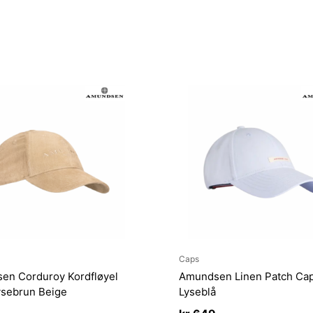
Caps
en Corduroy Kordfløyel
Amundsen Linen Patch Ca
ysebrun Beige
Lyseblå