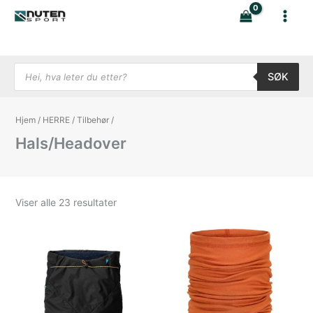
Hopp
rett
til
innholdet
Products search
SØK
Hjem
/
HERRE
/
Tilbehør
/
Hals/Headover
Sortert
Viser alle 23 resultater
etter
nyeste