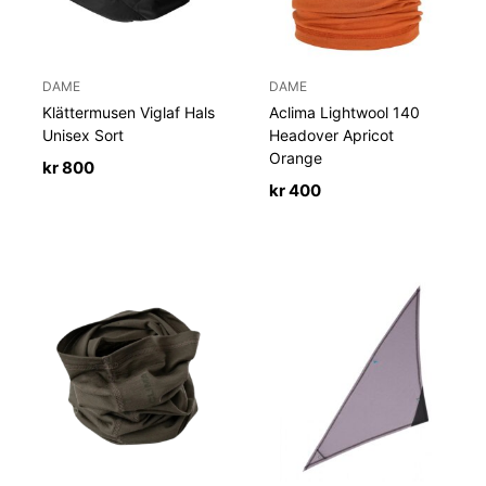
DAME
DAME
Klättermusen Viglaf Hals
Aclima Lightwool 140
Unisex Sort
Headover Apricot
Orange
kr
800
kr
400