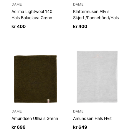
DAME
DAME
Aclima Lightwool 140
Klättermusen Allvis
Hals Balaclava Grønn
Skjerf /Pannebånd/Hals
kr
400
kr
400
DAME
DAME
Amundsen Ullhals Grønn
Amundsen Hals Hvit
kr
699
kr
649