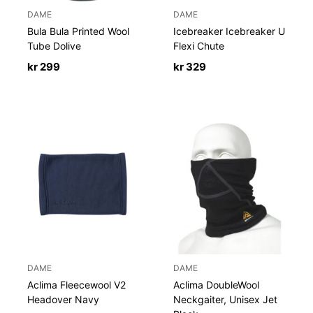
DAME
DAME
Bula Bula Printed Wool
Icebreaker Icebreaker U
Tube Dolive
Flexi Chute
kr
299
kr
329
DAME
DAME
Aclima Fleecewool V2
Aclima DoubleWool
Headover Navy
Neckgaiter, Unisex Jet