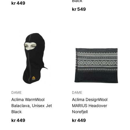
Black
kr
449
kr
549
DAME
DAME
Aclima WarmWool
Aclima DesignWool
Balaclava, Unisex Jet
MARIUS Headover
Black
Norefjell
kr
449
kr
449