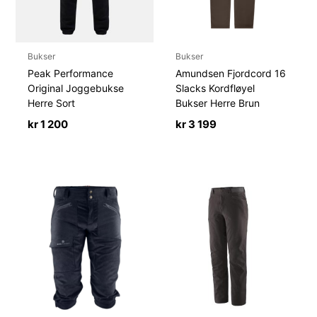
Bukser
Bukser
Peak Performance
Amundsen Fjordcord 16
Original Joggebukse
Slacks Kordfløyel
Herre Sort
Bukser Herre Brun
kr
1 200
kr
3 199