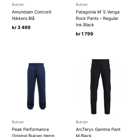
Bukser
Bukser
Amundsen Concord
Patagonia M´S Venga
Nikkers Blå
Rock Pants – Regular
Ink Black
kr
3 499
kr
1 799
Bukser
Bukser
Peak Performance
ArcTeryx Gamma Pant
Original Bukser Herre
M Black