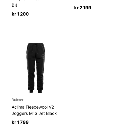
Blå
kr
2 199
kr
1 200
Bukser
Aclima Fleecewool V2
Joggers M´S Jet Black
kr
1 799