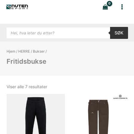
Hopp
rett
til
innholdet
Products search
SØK
Hjem
/
HERRE
/
Bukser
/
Fritidsbukse
Sortert
Viser alle 7 resultater
etter
nyeste