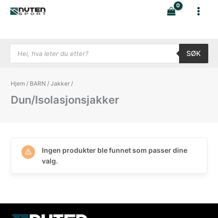
Hopp
rett
til
innholdet
Products search
SØK
Hjem
/
BARN
/
Jakker
/
Dun/Isolasjonsjakker
Ingen produkter ble funnet som passer dine
valg.