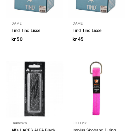
DAME
DAME
Tind Tind Lisse
Tind Tind Lisse
kr
50
kr
45
Damesko
FOTTØY
Alfa LACES ALFA Black
Implus Skoband D ring