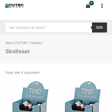
Hopp
rett
til
innholdet
Products search
SØK
Hjem
/
FOTTØY
/
Tilbehør
/
Skolisser
Sortert
Viser alle 4 resultater
etter
nyeste