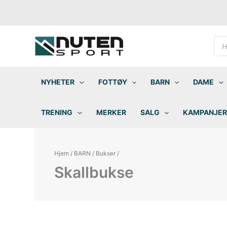
Hopp
rett
til
innholdet
Pro
sea
NYHETER
FOTTØY
BARN
DAME
TRENING
MERKER
SALG
KAMPANJER
Hjem
/
BARN
/
Bukser
/
Skallbukse