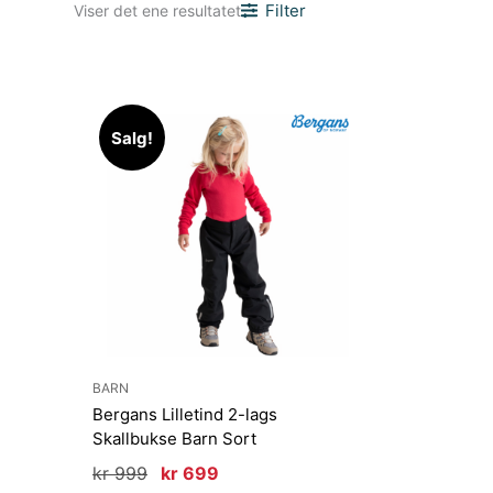
Filter
Viser det ene resultatet
Salg!
BARN
Bergans Lilletind 2-lags
Skallbukse Barn Sort
Opprinnelig
Nåværende
kr
999
kr
699