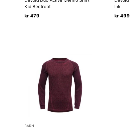
Devold Duo Active Merino Shirt
Devold 
Kid Beetroot
Ink
kr
479
kr
499
BARN