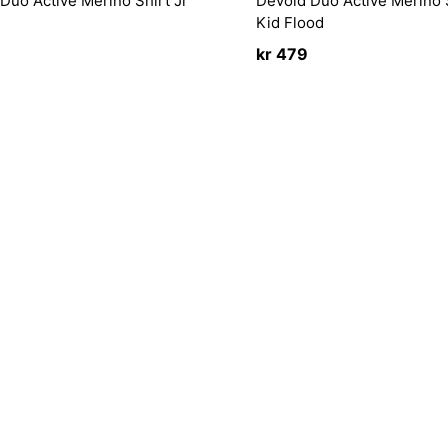
Duo Active Merino Shirt Jr
Devold Duo Active Merino 
Kid Flood
kr
479