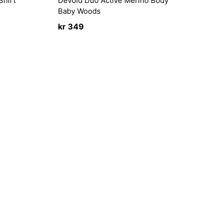
Shirt
Devold Duo Active Merino Body
Baby Woods
kr
349