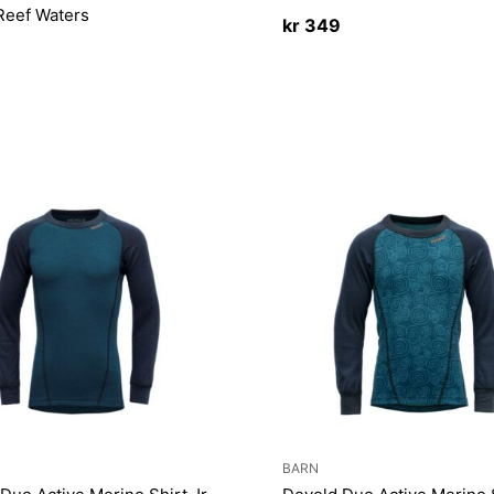
Reef Waters
kr
349
BARN