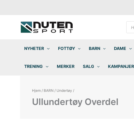
Hopp
rett
til
innholdet
Pro
sea
NYHETER
FOTTØY
BARN
DAME
TRENING
MERKER
SALG
KAMPANJER
Hjem
/
BARN
/
Undertøy
/
Ullundertøy Overdel