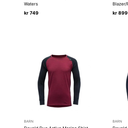
Waters
Blazer/
kr
749
kr
899
BARN
BARN