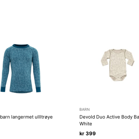
BARN
barn langermet ullltrøye
Devold Duo Active Body B
White
kr
399