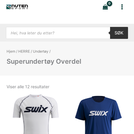
Hopp
rett
til
innholdet
Products search
SØK
Hjem
/
HERRE
/
Undertøy
/
Superundertøy Overdel
Sortert
Viser alle 12 resultater
etter
nyeste