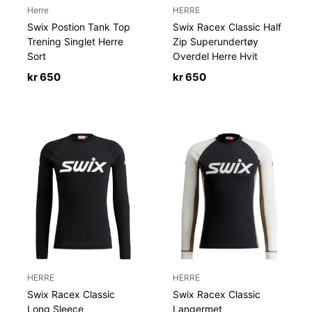
Herre
HERRE
Swix Postion Tank Top
Swix Racex Classic Half
Trening Singlet Herre
Zip Superundertøy
Sort
Overdel Herre Hvit
kr
650
kr
650
HERRE
HERRE
Swix Racex Classic
Swix Racex Classic
Long Sleece
Langermet