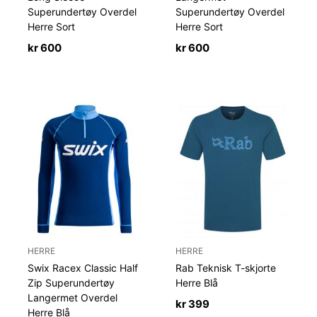
Superundertøy Overdel
Superundertøy Overdel
Herre Sort
Herre Sort
kr
600
kr
600
HERRE
HERRE
Swix Racex Classic Half
Rab Teknisk T-skjorte
Zip Superundertøy
Herre Blå
Langermet Overdel
kr
399
Herre Blå