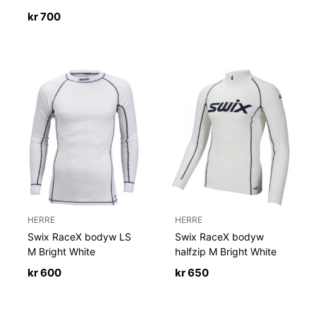
kr
700
HERRE
HERRE
Swix RaceX bodyw LS
Swix RaceX bodyw
M Bright White
halfzip M Bright White
kr
600
kr
650