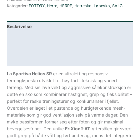
Kategorier:
FOTTØY
,
Herre
,
HERRE
,
Herresko
,
Løpesko
,
SALG
Løpesko
Black/Yellow
antall
Beskrivelse
Lagerstatus
Teknisk informasjon
Spesifikasjoner
La Sportiva Helios SR
er en ultralett og responsiv
terrengløpesko utviklet for høy fart i teknisk og variert
terreng. Med sin lave vekt og aggressive sålekonstruksjon er
dette en sko som kombinerer hastighet, grep og fleksibilitet –
perfekt for raske treningsturer og konkurranser i fjellet.
Overdelen er laget i et pustende og hurtigtørkende mesh-
materiale som gir god ventilasjon selv på varme dager. Den
myke passformen former seg etter foten og gir maksimal
bevegelsesfrihet. Den unike
FriXion® AT
-yttersålen gir svært
godt grep på både vått og tørt underlag, mens det integrerte