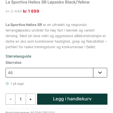
La Sportiva Helios SR Løpesko Black/Yellow
Opprinnelig
Nåværende
kr
2 449
kr
1 699
pris
pris
var:
er:
La Sportiva Helios SR
er en ultralett og responsiv
kr 2
kr 1
terrengløpesko utviklet for høy fart i teknisk og variert
terreng. Med sin lave vekt og aggressive sålekonstruksjon er
449.
699.
dette en sko som kombinerer hastighet, grep og fleksibilitet –
perfekt for raske treningsturer og konkurranser i fjellet.
Størrelsesguide
Størrelse
1 på lager
La
Legg i handlekurv
-
+
Sportiva
Helios
SR
Produktnummer:
8020647851300