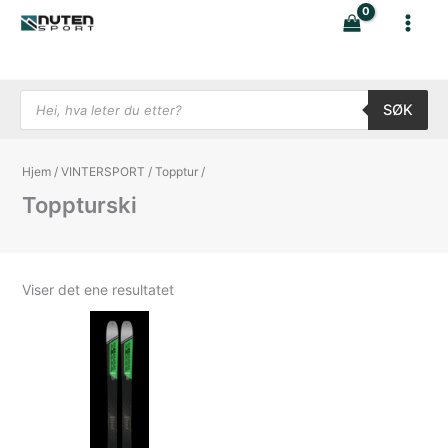
Hopp
rett
til
innholdet
Products search
SØK
Hjem
/
VINTERSPORT
/
Topptur
/
Toppturski
Viser det ene resultatet