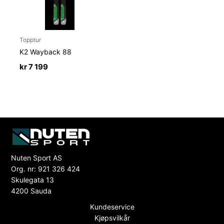
Topptur
K2 Wayback 88
kr
7 199
Nuten Sport AS
Org. nr: 921 326 424
Skulegata 13
4200 Sauda
Kundeservice
Kjøpsvilkår