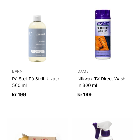
BARN
DAME
På Stell På Stell Ullvask
Nikwax TX Direct Wash
500 ml
In 300 ml
kr
199
kr
199