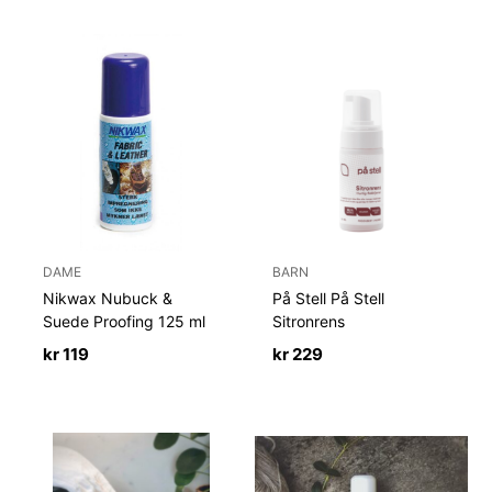
DAME
BARN
Nikwax Nubuck &
På Stell På Stell
Suede Proofing 125 ml
Sitronrens
kr
119
kr
229