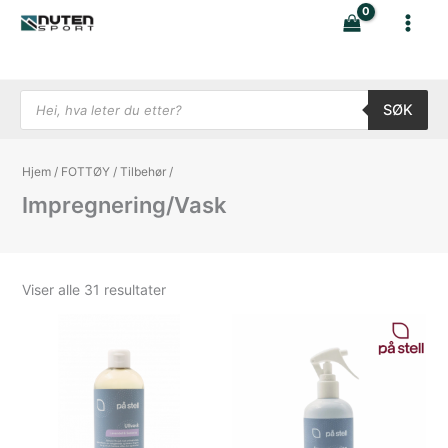
Hopp
rett
til
innholdet
Products search
SØK
Hjem
/
FOTTØY
/
Tilbehør
/
Impregnering/Vask
Sortert
Viser alle 31 resultater
etter
nyeste