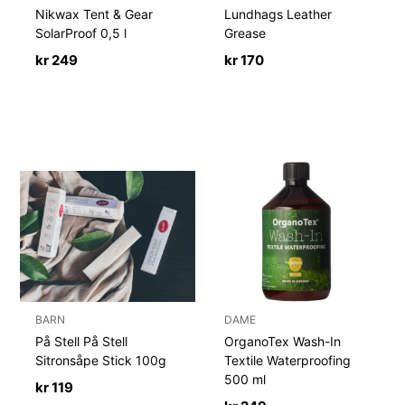
Nikwax Tent & Gear
Lundhags Leather
SolarProof 0,5 l
Grease
kr
249
kr
170
BARN
DAME
På Stell På Stell
OrganoTex Wash-In
Sitronsåpe Stick 100g
Textile Waterproofing
500 ml
kr
119