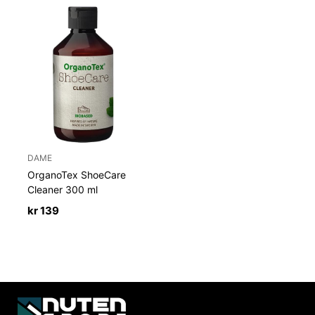
DAME
OrganoTex ShoeCare
Cleaner 300 ml
kr
139