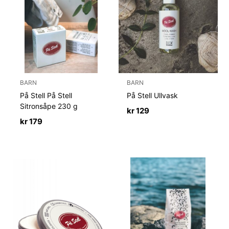
BARN
BARN
På Stell På Stell
På Stell Ullvask
Sitronsåpe 230 g
kr
129
kr
179