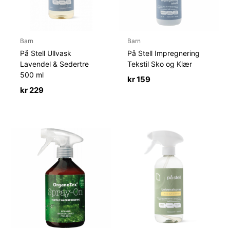
Barn
Barn
På Stell Ullvask
På Stell Impregnering
Lavendel & Sedertre
Tekstil Sko og Klær
500 ml
kr
159
kr
229