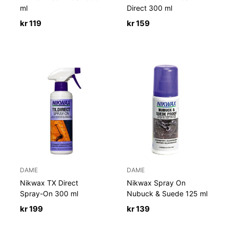
ml
Direct 300 ml
kr
119
kr
159
DAME
DAME
Nikwax TX Direct
Nikwax Spray On
Spray-On 300 ml
Nubuck & Suede 125 ml
kr
199
kr
139