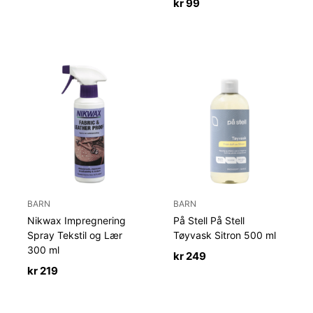
kr
99
BARN
BARN
Nikwax Impregnering
På Stell På Stell
Spray Tekstil og Lær
Tøyvask Sitron 500 ml
300 ml
kr
249
kr
219