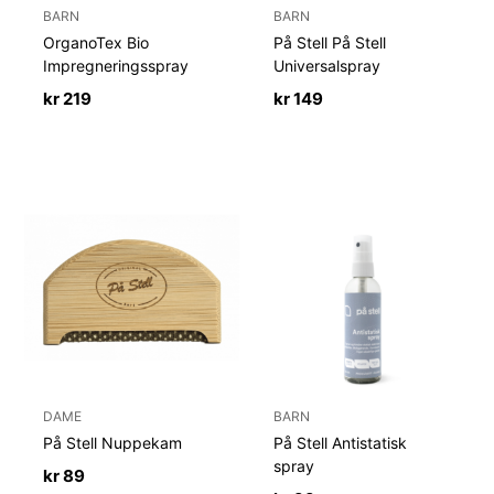
BARN
BARN
OrganoTex Bio
På Stell På Stell
Impregneringsspray
Universalspray
kr
219
kr
149
DAME
BARN
På Stell Nuppekam
På Stell Antistatisk
spray
kr
89