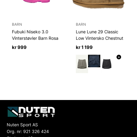
BARN
BARN
Fubuki Niseko 3.0
Lune Lune 29 Classic
Vinterstøvler Barn Rosa
Low Vintersko Chestnut
kr
999
kr
1 199
+
Nuten Sport AS
Org. nr: 921 326 424