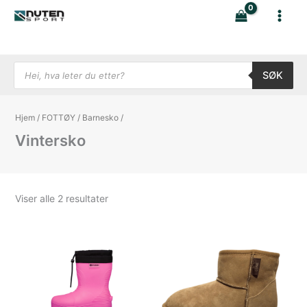
Hopp
rett
til
innholdet
Products search
SØK
Hjem
/
FOTTØY
/
Barnesko
/
Vintersko
Sortert
Viser alle 2 resultater
etter
nyeste