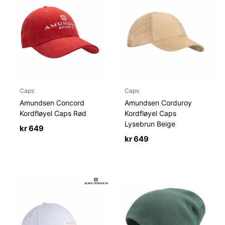
Caps
Caps
Amundsen Concord
Amundsen Corduroy
Kordfløyel Caps Rød
Kordfløyel Caps
Lysebrun Beige
kr
649
kr
649