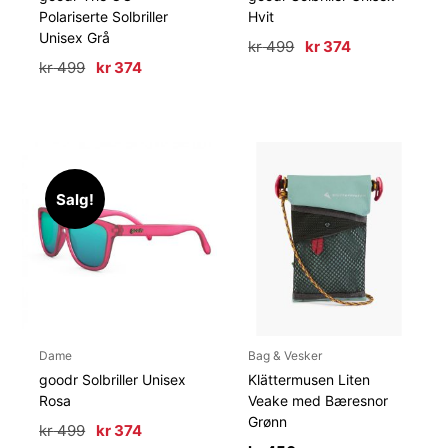
Polariserte Solbriller
Hvit
Unisex Grå
Opprinnelig
Nåværende
kr
499
kr
374
pris
pris
Opprinnelig
Nåværende
kr
499
kr
374
var:
er:
pris
pris
kr 499.
kr 374.
var:
er:
kr 499.
kr 374.
Salg!
Dame
Bag & Vesker
goodr Solbriller Unisex
Klättermusen Liten
Rosa
Veake med Bæresnor
Grønn
Opprinnelig
Nåværende
kr
499
kr
374