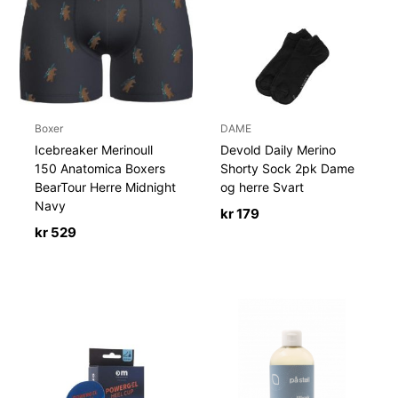
Boxer
DAME
Icebreaker Merinoull
Devold Daily Merino
150 Anatomica Boxers
Shorty Sock 2pk Dame
BearTour Herre Midnight
og herre Svart
Navy
kr
179
kr
529