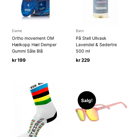
Dame
Barn
Ortho movement OM
På Stell Ullvask
Hælkopp Hæl Demper
Lavendel & Sedertre
Gummi Såle Blå
500 ml
kr
199
kr
229
Salg!