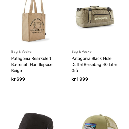
Bag & Vesker
Bag & Vesker
Patagonia Resirkulert
Patagonia Black Hole
Bærenett Handlepose
Duffel Reisebag 40 Liter
Beige
Grå
kr
699
kr
1 999