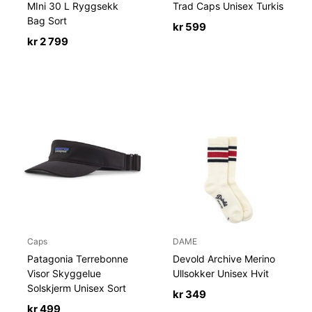
MIni 30 L Ryggsekk
Trad Caps Unisex Turkis
Bag Sort
kr
599
kr
2 799
Caps
DAME
Patagonia Terrebonne
Devold Archive Merino
Visor Skyggelue
Ullsokker Unisex Hvit
Solskjerm Unisex Sort
kr
349
kr
499