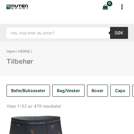
Hopp
rett
til
innholdet
Products search
SØK
Hjem
/
HERRE
/
Tilbehør
Belte/Bukseseler
Bag/Vesker
Boxer
Caps
Sortert
Viser 1–52 av 479 resultater
etter
nyeste