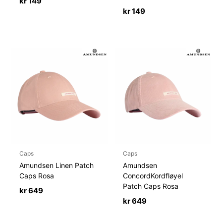
kr
149
kr
149
Caps
Caps
Amundsen Linen Patch
Amundsen
Caps Rosa
ConcordKordfløyel
Patch Caps Rosa
kr
649
kr
649