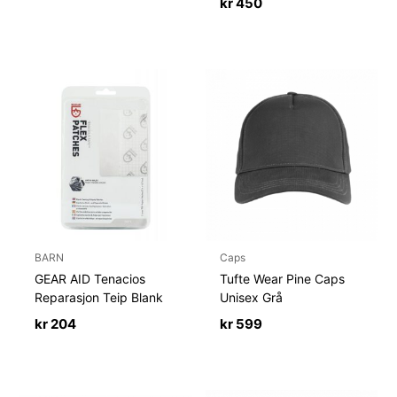
pris
pris
kr
450
var:
er:
kr 499.
kr 374.
BARN
Caps
GEAR AID Tenacios
Tufte Wear Pine Caps
Reparasjon Teip Blank
Unisex Grå
kr
204
kr
599