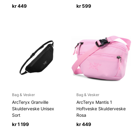
kr
449
kr
599
Bag & Vesker
Bag & Vesker
ArcTeryx Granville
ArcTeryx Mantis 1
Skulderveske Unisex
Hoftveske Skulderveske
Sort
Rosa
kr
1 199
kr
449