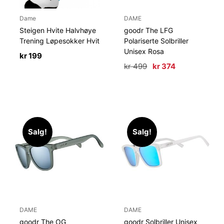
Dame
DAME
Steigen Hvite Halvhøye
goodr The LFG
Trening Løpesokker Hvit
Polariserte Solbriller
Unisex Rosa
kr
199
Opprinnelig
Nåværende
kr
499
kr
374
pris
pris
var:
er:
kr 499.
kr 374.
Salg!
Salg!
DAME
DAME
goodr The OG
goodr Solbriller Unisex