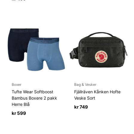
Boxer
Bag & Vesker
Tufte Wear Softboost
Fjällräven Kånken Hofte
Bambus Boxere 2 pakk
Veske Sort
Herre Blå
kr
749
kr
599