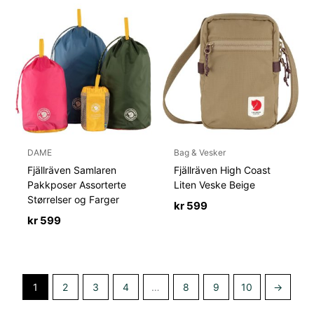
DAME
Bag & Vesker
Fjällräven Samlaren
Fjällräven High Coast
Pakkposer Assorterte
Liten Veske Beige
Størrelser og Farger
kr
599
kr
599
1
2
3
4
…
8
9
10
→