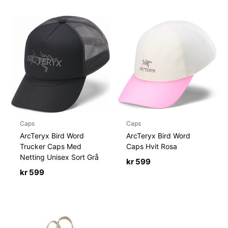
Caps
Caps
ArcTeryx Bird Word
ArcTeryx Bird Word
Trucker Caps Med
Caps Hvit Rosa
Netting Unisex Sort Grå
kr
599
kr
599