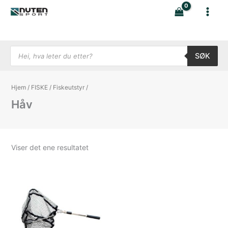
Hopp
rett
til
innholdet
Products search
SØK
Hjem
/
FISKE
/
Fiskeutstyr
/
Håv
Viser det ene resultatet