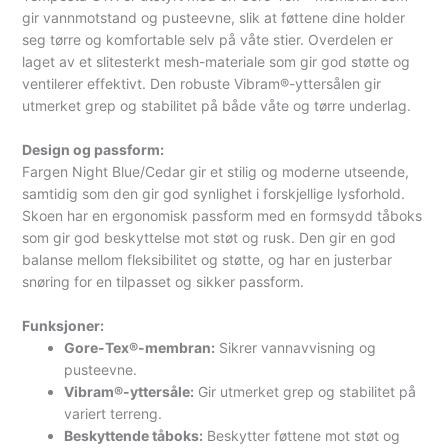
gir vannmotstand og pusteevne, slik at føttene dine holder
seg tørre og komfortable selv på våte stier. Overdelen er
laget av et slitesterkt mesh-materiale som gir god støtte og
ventilerer effektivt. Den robuste Vibram®-yttersålen gir
utmerket grep og stabilitet på både våte og tørre underlag.
Design og passform:
Fargen Night Blue/Cedar gir et stilig og moderne utseende,
samtidig som den gir god synlighet i forskjellige lysforhold.
Skoen har en ergonomisk passform med en formsydd tåboks
som gir god beskyttelse mot støt og rusk. Den gir en god
balanse mellom fleksibilitet og støtte, og har en justerbar
snøring for en tilpasset og sikker passform.
Funksjoner:
Gore-Tex®-membran:
Sikrer vannavvisning og
pusteevne.
Vibram®-yttersåle:
Gir utmerket grep og stabilitet på
variert terreng.
Beskyttende tåboks:
Beskytter føttene mot støt og