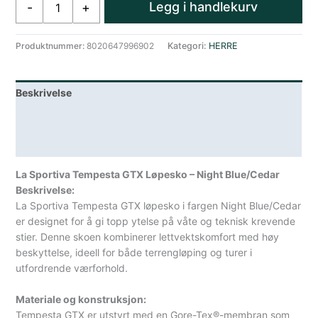
Legg i handlekurv
-
+
Sportiva
Tempesta
Gtx
Produktnummer:
8020647996902
Kategori:
HERRE
Løpesko
Night
Blue/Cedar
Beskrivelse
antall
Lagerstatus
Spesifikasjoner
La Sportiva Tempesta GTX Løpesko – Night Blue/Cedar
Beskrivelse:
La Sportiva Tempesta GTX løpesko i fargen Night Blue/Cedar
er designet for å gi topp ytelse på våte og teknisk krevende
stier. Denne skoen kombinerer lettvektskomfort med høy
beskyttelse, ideell for både terrengløping og turer i
utfordrende værforhold.
Materiale og konstruksjon:
Tempesta GTX er utstyrt med en Gore-Tex®-membran som