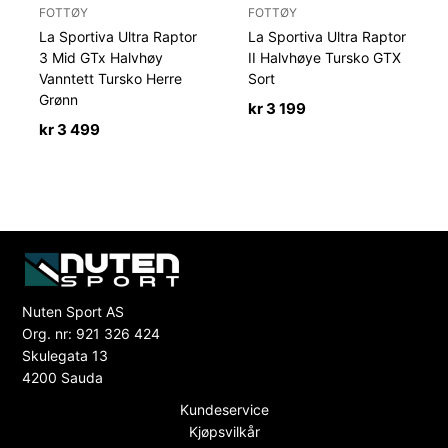
FOTTØY
FOTTØY
La Sportiva Ultra Raptor
La Sportiva Ultra Raptor
3 Mid GTx Halvhøy
II Halvhøye Tursko GTX
Vanntett Tursko Herre
Sort
Grønn
kr
3 199
kr
3 499
Nuten Sport AS
Org. nr: 921 326 424
Skulegata 13
4200 Sauda
Kundeservice
Kjøpsvilkår