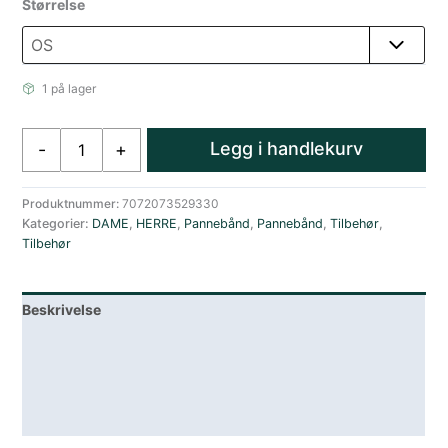
Størrelse
1 på lager
Amundsen
Legg i handlekurv
-
+
Pannebånd
Unisez
Lilla
Produktnummer:
7072073529330
Kategorier:
DAME
,
HERRE
,
Pannebånd
,
Pannebånd
,
Tilbehør
,
antall
Tilbehør
Beskrivelse
Lagerstatus
Teknisk informasjon
Spesifikasjoner