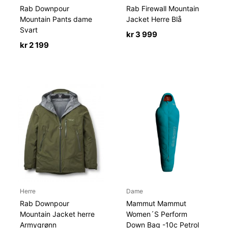
Rab Downpour
Rab Firewall Mountain
Mountain Pants dame
Jacket Herre Blå
Svart
kr
3 999
kr
2 199
Herre
Dame
Rab Downpour
Mammut Mammut
Mountain Jacket herre
Women´S Perform
Armygrønn
Down Bag -10c Petrol