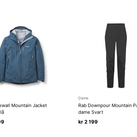
Dame
ewall Mountain Jacket
Rab Downpour Mountain P
lå
dame Svart
99
kr
2 199