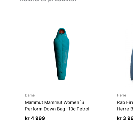
Dame
Herre
Mammut Mammut Women´S
Rab Fir
Perform Down Bag -10c Petrol
Herre B
kr
4 999
kr
3 9