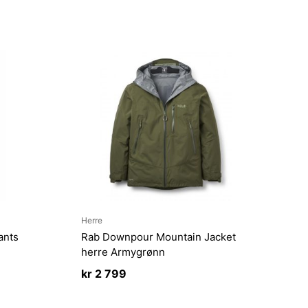
Herre
ants
Rab Downpour Mountain Jacket
herre Armygrønn
kr
2 799