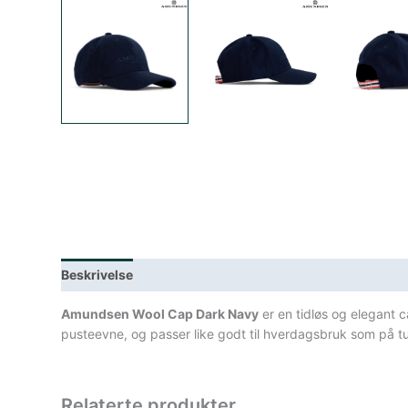
Beskrivelse
Lagerstatus
Teknisk informasjon
Spe
Amundsen Wool Cap Dark Navy
er en tidløs og elegant c
pusteevne, og passer like godt til hverdagsbruk som på tur
Relaterte produkter