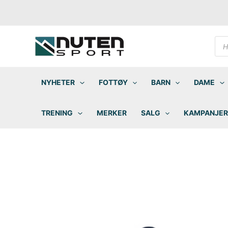
Hopp
rett
til
innholdet
Pro
sea
NYHETER
FOTTØY
BARN
DAME
TRENING
MERKER
SALG
KAMPANJER