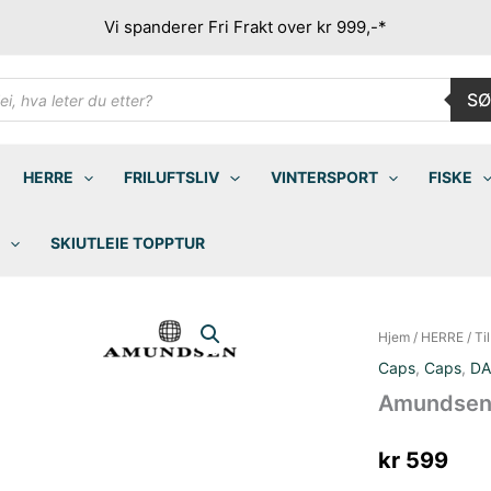
Vi spanderer Fri Frakt over kr 999,-*
ducts
SØ
rch
HERRE
FRILUFTSLIV
VINTERSPORT
FISKE
SKIUTLEIE TOPPTUR
Hjem
/
HERRE
/
Ti
Caps
,
Caps
,
D
Amundsen 
kr
599