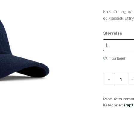
En stilfull og v
et klassisk utt
Størrelse
1 på lager
Amundsen
-
Ull
Caps
Mørkeblå
Produktnumme
antall
Kategorier:
Caps