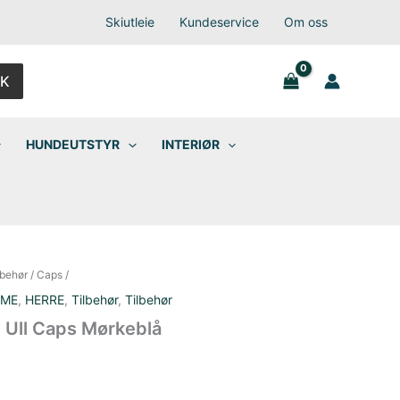
Skiutleie
Kundeservice
Om oss
K
HUNDEUTSTYR
INTERIØR
lbehør
/
Caps
/
AME
,
HERRE
,
Tilbehør
,
Tilbehør
Ull Caps Mørkeblå