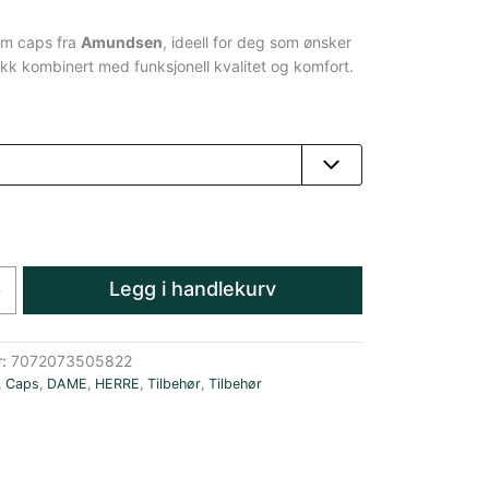
arm caps fra
Amundsen
, ideell for deg som ønsker
rykk kombinert med funksjonell kvalitet og komfort.
Legg i handlekurv
+
r:
7072073505822
,
Caps
,
DAME
,
HERRE
,
Tilbehør
,
Tilbehør