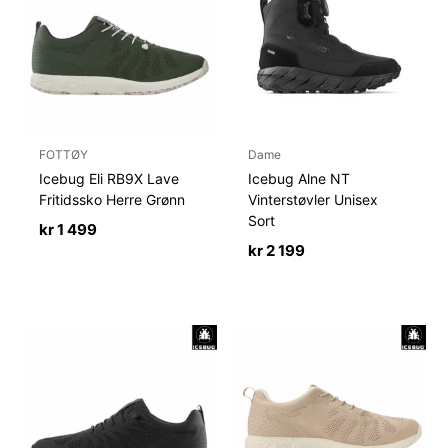
FOTTØY
Dame
Icebug Eli RB9X Lave
Icebug Alne NT
Fritidssko Herre Grønn
Vinterstøvler Unisex
Sort
kr
1 499
kr
2 199