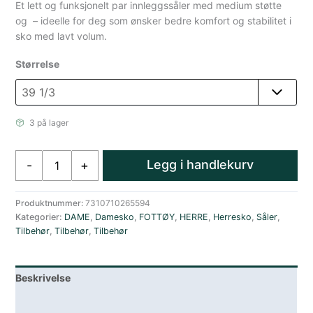
Et lett og funksjonelt par innleggssåler med medium støtte
og – ideelle for deg som ønsker bedre komfort og stabilitet i
sko med lavt volum.
Størrelse
3 på lager
Icebug
Legg i handlekurv
-
+
Innersåle
Tynn
Medium
Produktnummer:
7310710265594
Kategorier:
DAME
,
Damesko
,
FOTTØY
,
HERRE
,
Herresko
,
Såler
,
Støtte
Tilbehør
,
Tilbehør
,
Tilbehør
Sort
antall
Beskrivelse
Lagerstatus