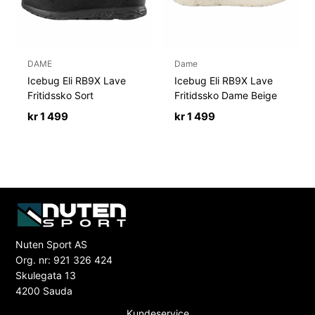
DAME
Dame
Icebug Eli RB9X Lave
Icebug Eli RB9X Lave
Fritidssko Sort
Fritidssko Dame Beige
kr
1 499
kr
1 499
Nuten Sport AS
Org. nr: 921 326 424
Skulegata 13
4200 Sauda
Kundeservice