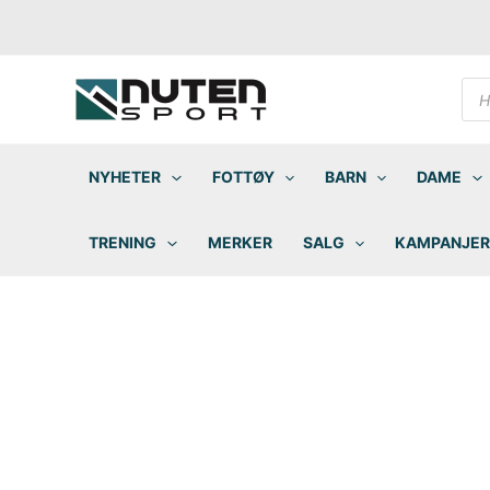
Hopp
rett
til
innholdet
Pro
sea
NYHETER
FOTTØY
BARN
DAME
TRENING
MERKER
SALG
KAMPANJER