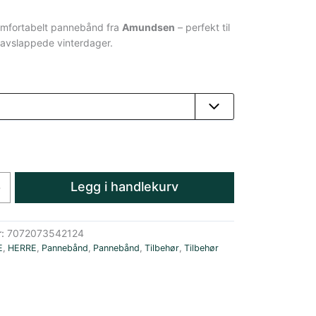
komfortabelt pannebånd fra
Amundsen
– perfekt til
 avslappede vinterdager.
Legg i handlekurv
+
r:
7072073542124
E
,
HERRE
,
Pannebånd
,
Pannebånd
,
Tilbehør
,
Tilbehør