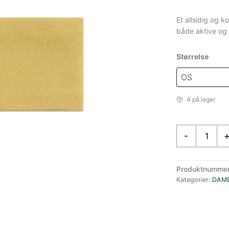
Et allsidig og 
både aktive og
Størrelse
4 på lager
Amundsen
-
Pannebånd
Ull
Unisex
Produktnumme
Gult
Kategorier:
DAM
antall