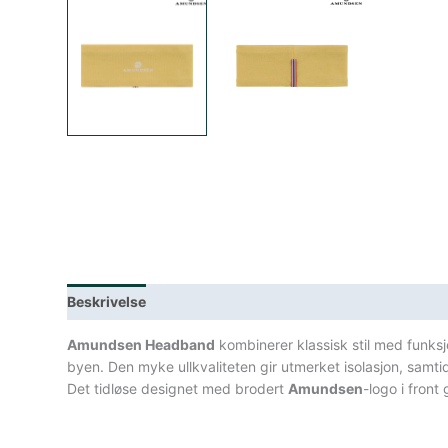
Beskrivelse
Lagerstatus
Teknisk informasjon
Spe
Amundsen Headband
kombinerer klassisk stil med funksj
byen. Den myke ullkvaliteten gir utmerket isolasjon, samti
Det tidløse designet med brodert
Amundsen
-logo i front