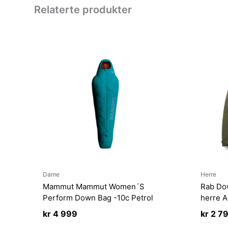
Relaterte produkter
Dame
Herre
Mammut Mammut Women´S
Rab Do
Perform Down Bag -10c Petrol
herre 
kr
4 999
kr
2 7