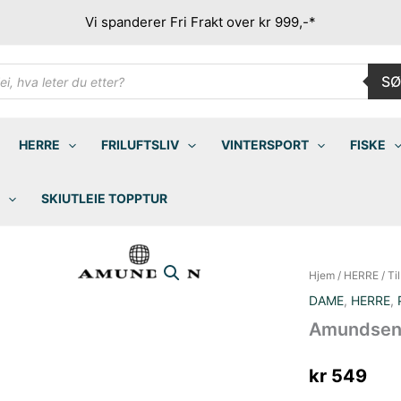
Vi spanderer Fri Frakt over kr 999,-*
ducts
SØ
rch
HERRE
FRILUFTSLIV
VINTERSPORT
FISKE
SKIUTLEIE TOPPTUR
Hjem
/
HERRE
/
Ti
DAME
,
HERRE
,
Amundsen 
kr
549