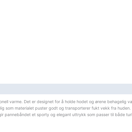
sifikasjoner
onell varme. Det er designet for å holde hodet og ørene behagelig varm
dig som materialet puster godt og transporterer fukt vekk fra huden.
 gir pannebåndet et sporty og elegant uttrykk som passer til både turb