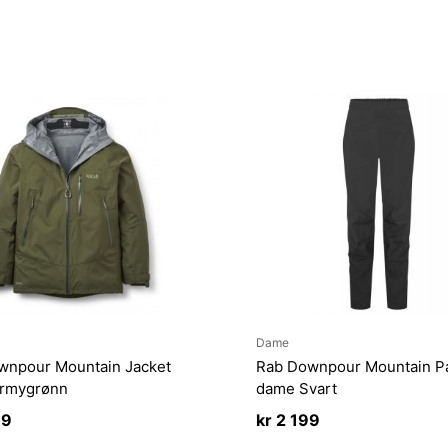
Dame
wnpour Mountain Jacket
Rab Downpour Mountain P
Armygrønn
dame Svart
99
kr
2 199