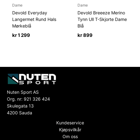
Dame
Dame
Devold Everyday
Devold Breeeze Merino
Langermet Rund Hals
Tynn Ull T-Skjorte Dame
Mørkeblå
Blå
kr
1 299
kr
899
Nuten Sport AS
Org. nr: 921 326 424
Skulegata 13
4200 Sauda
Kundeservice
Kjøpsvilkår
Om oss