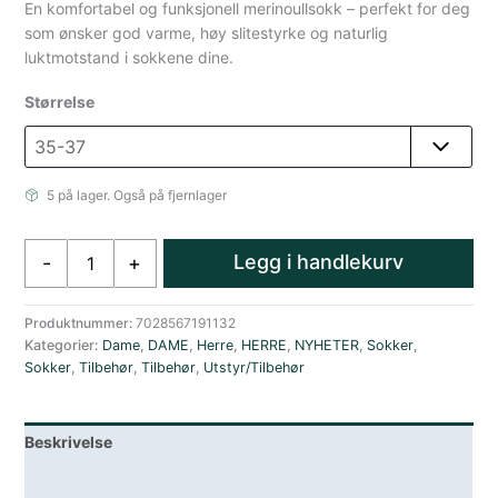
En komfortabel og funksjonell merinoullsokk – perfekt for deg
som ønsker god varme, høy slitestyrke og naturlig
luktmotstand i sokkene dine.
Størrelse
5 på lager. Også på fjernlager
Devold
Legg i handlekurv
-
+
Mulit
Merino
Mellomtykke
Produktnummer:
7028567191132
Kategorier:
Dame
,
DAME
,
Herre
,
HERRE
,
NYHETER
,
Sokker
,
Ullsokk
Sokker
,
Tilbehør
,
Tilbehør
,
Utstyr/Tilbehør
antall
Beskrivelse
Lagerstatus