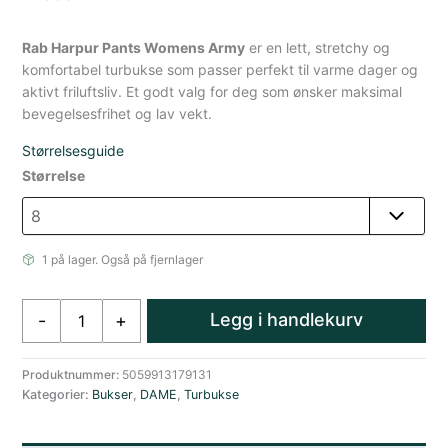
Rab Harpur Pants Womens Army
er en lett, stretchy og
komfortabel turbukse som passer perfekt til varme dager og
aktivt friluftsliv. Et godt valg for deg som ønsker maksimal
bevegelsesfrihet og lav vekt.
Størrelsesguide
Størrelse
1 på lager. Også på fjernlager
Rab
Legg i handlekurv
-
+
Harpur
Lett
Turbukse
Produktnummer:
5059913179131
Kategorier:
Bukser
,
DAME
,
Turbukse
Dame
Grønn
antall