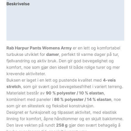
Beskrivelse
Lagerstatus
Teknisk informasjon
Spesifikasjoner
Rab Harpur Pants Womens Army
er en lett og komfortabel
turbukse utviklet for
damer
, perfekt til varme dager på tur,
fjellvandring og aktiv bruk. Den gir god bevegelighet og
komfort, noe som gjør den ideell til både rolige turer og mer
krevende aktiviteter.
Buksen er laget i en lett og pustende kvalitet med
4-veis
stretch
, som gir svært god bevegelsesfrihet i variert terreng.
Materialet består av
90 % polyester / 10 % elastan
,
kombinert med paneler i
86 % polyester / 14 % elastan
, noe
som gir en slitesterk og fleksibel konstruksjon.
Designet er funksjonelt og tilpasset aktivitet, med elastisk
linning for komfort, åpne håndlommer og en skjult baklomme.
Den lave vekten på rundt
258 g
gjør den svært behagelig å