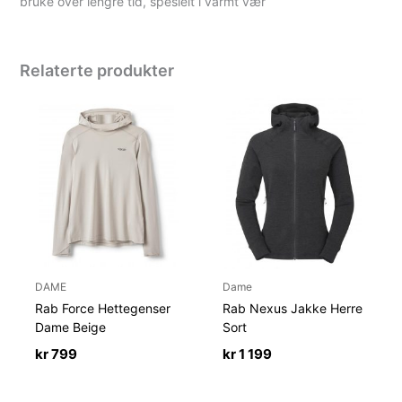
bruke over lengre tid, spesielt i varmt vær
Relaterte produkter
DAME
Dame
Rab Force Hettegenser
Rab Nexus Jakke Herre
Dame Beige
Sort
kr
799
kr
1 199