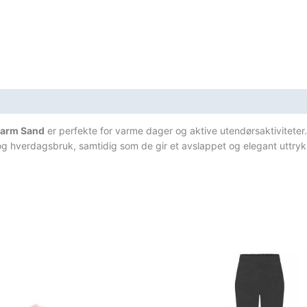
Beige
antall
sifikasjoner
Warm Sand
er perfekte for varme dager og aktive utendørsaktiviteter. D
et og hverdagsbruk, samtidig som de gir et avslappet og elegant utt