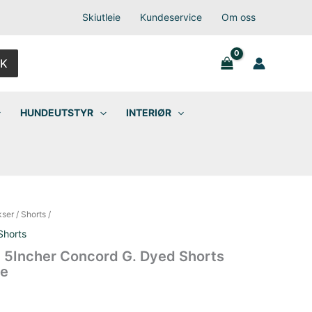
Skiutleie
Kundeservice
Om oss
K
HUNDEUTSTYR
INTERIØR
kser
/
Shorts
/
Shorts
5Incher Concord G. Dyed Shorts
ge