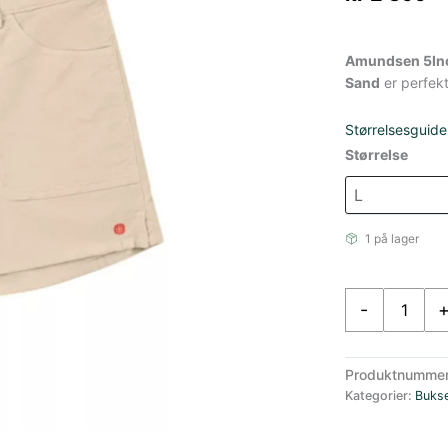
Amundsen 5In
Sand
er perfekt
Størrelsesguide
Størrelse
1 på lager
Amundsen
-
5Incher
Concord
G.
Produktnumme
Dyed
Kategorier:
Buks
Shorts
Dame