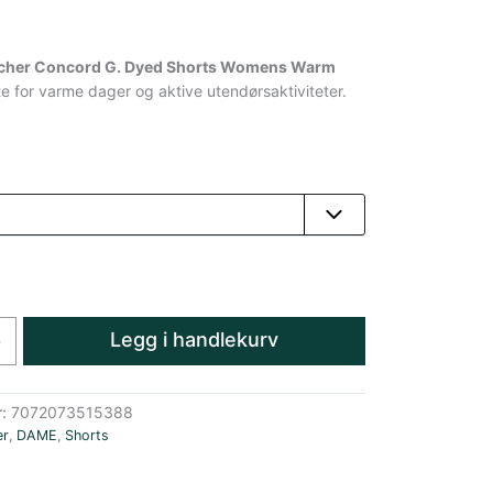
cher Concord G. Dyed Shorts Womens Warm
e for varme dager og aktive utendørsaktiviteter.
Legg i handlekurv
+
r:
7072073515388
er
,
DAME
,
Shorts