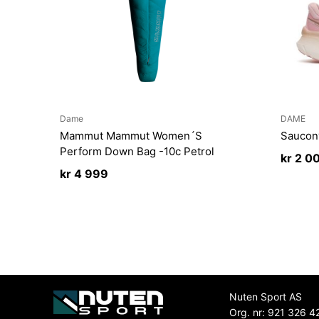
Dame
DAME
Mammut Mammut Women´S
Saucon
Perform Down Bag -10c Petrol
kr
2 0
kr
4 999
Nuten Sport AS
Org. nr: 921 326 4