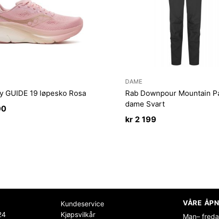
DAME
y GUIDE 19 løpesko Rosa
Rab Downpour Mountain P
dame Svart
00
kr
2 199
VÅRE ÅPN
Kundeservice
24
Kjøpsvilkår
Man– freda