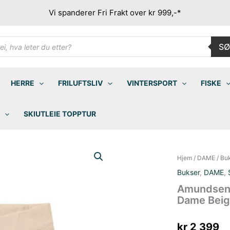
Vi spanderer Fri Frakt over kr 999,-*
ducts
SØ
rch
HERRE
FRILUFTSLIV
VINTERSPORT
FISKE
SKIUTLEIE TOPPTUR
Hjem
/
DAME
/
Bu
Bukser
,
DAME
,
Amundsen 
Dame Bei
kr
2 399