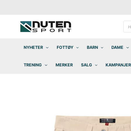
Hopp
rett
til
innholdet
Pro
sea
NYHETER
FOTTØY
BARN
DAME
TRENING
MERKER
SALG
KAMPANJER