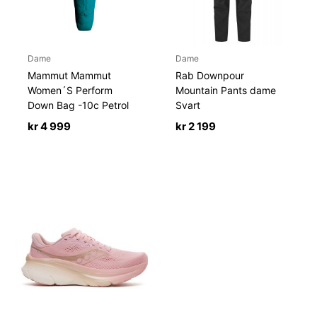
Dame
Dame
Mammut Mammut
Rab Downpour
Women´S Perform
Mountain Pants dame
Down Bag -10c Petrol
Svart
kr
4 999
kr
2 199