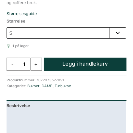
og røffere bruk.
Størrelsesguide
Størrelse
1 på lager
Amundsen
Legg i handlekurv
-
+
Concord
Kordfløyel
Slim
Produktnummer:
7072073527091
Kategorier:
Bukser
,
DAME
,
Turbukse
Nikkers
Brun
antall
Beskrivelse
Lagerstatus
Teknisk informasjon