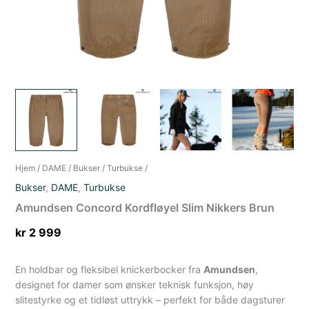
Hjem
/
DAME
/
Bukser
/
Turbukse
/
Bukser
,
DAME
,
Turbukse
Amundsen Concord Kordfløyel Slim Nikkers Brun
kr
2 999
En holdbar og fleksibel knickerbocker fra
Amundsen
,
designet for damer som ønsker teknisk funksjon, høy
slitestyrke og et tidløst uttrykk – perfekt for både dagsturer