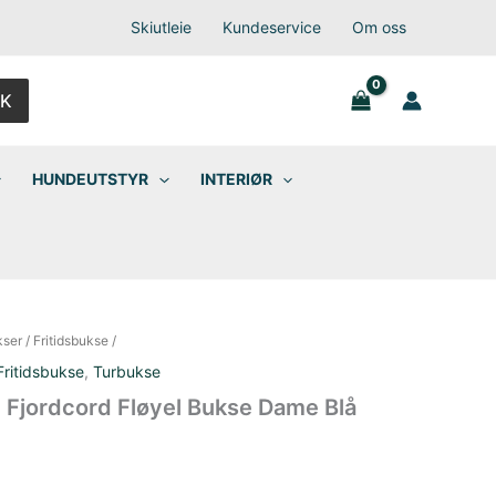
Skiutleie
Kundeservice
Om oss
K
HUNDEUTSTYR
INTERIØR
kser
/
Fritidsbukse
/
Fritidsbukse
,
Turbukse
Fjordcord Fløyel Bukse Dame Blå