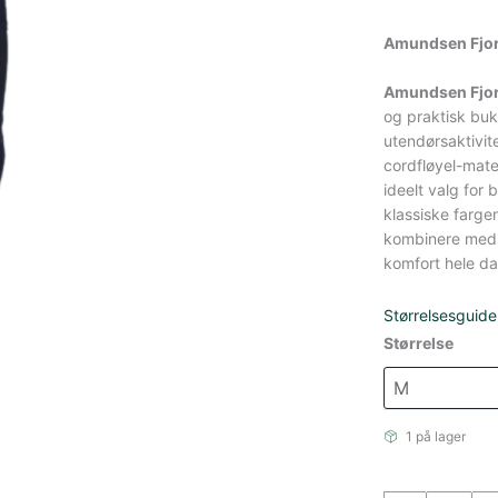
Amundsen Fjor
Amundsen Fjor
og praktisk buk
utendørsaktivit
cordfløyel-mate
ideelt valg for
klassiske farge
kombinere med u
komfort hele d
Størrelsesguide
Størrelse
1 på lager