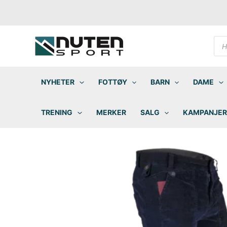
Hopp
rett
til
innholdet
Pro
sea
NYHETER
FOTTØY
BARN
DAME
TRENING
MERKER
SALG
KAMPANJER