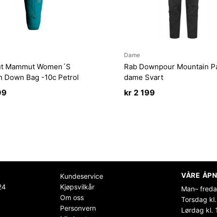
Dame
t Mammut Women´S
Rab Downpour Mountain P
m Down Bag -10c Petrol
dame Svart
99
kr
2 199
VÅRE ÅPN
Kundeservice
24
Kjøpsvilkår
Man– freda
Om oss
Torsdag kl.
Personvern
Lørdag kl. 