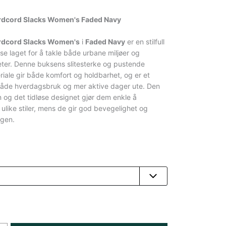
dcord Slacks Women's Faded Navy
dcord Slacks Women's
i
Faded Navy
er en stilfull
se laget for å takle både urbane miljøer og
eter. Denne buksens slitesterke og pustende
riale gir både komfort og holdbarhet, og er et
 både hverdagsbruk og mer aktive dager ute. Den
n og det tidløse designet gjør dem enkle å
like stiler, mens de gir god bevegelighet og
agen.