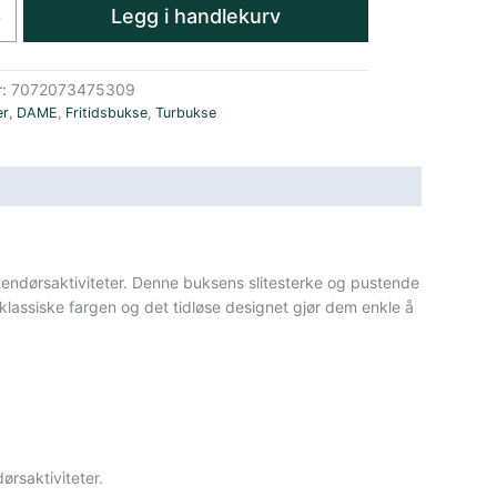
Legg i handlekurv
+
r:
7072073475309
er
,
DAME
,
Fritidsbukse
,
Turbukse
 utendørsaktiviteter. Denne buksens slitesterke og pustende
klassiske fargen og det tidløse designet gjør dem enkle å
rsaktiviteter.