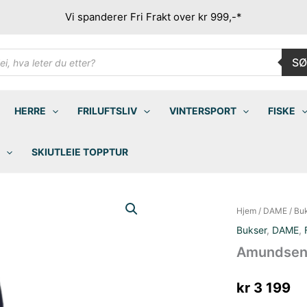
Vi spanderer Fri Frakt over kr 999,-*
ducts
SØ
rch
HERRE
FRILUFTSLIV
VINTERSPORT
FISKE
SKIUTLEIE TOPPTUR
Hjem
/
DAME
/
Bu
Bukser
,
DAME
,
Amundsen 
kr
3 199