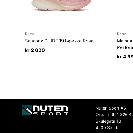
Dame
Dame
Saucony GUIDE 19 løpesko Rosa
Mammu
Perfor
kr
2 000
kr
4 9
Nuten Sport AS
Org. nr: 921 326 4
Skulegata 13
4200 Sauda