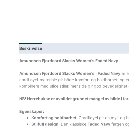
Beskrivelse
Lagerstatus
Teknisk informasjon
Spe
Amundsen Fjordcord Slacks Women's Faded Navy
Amundsen Fjordcord Slacks Women's
i
Faded Navy
er e
cordfløyel-materiale gir både komfort og holdbarhet, og e
kombinere med ulike stiler, mens de gir god bevegelighet
NB! Herrebukse er avbildet grunnet mangel av bilde i f
Egenskaper:
Komfort og holdbarhet:
Cordfløyel gir en myk og be
Stilfull design:
Den klassiske
Faded Navy
fargen og