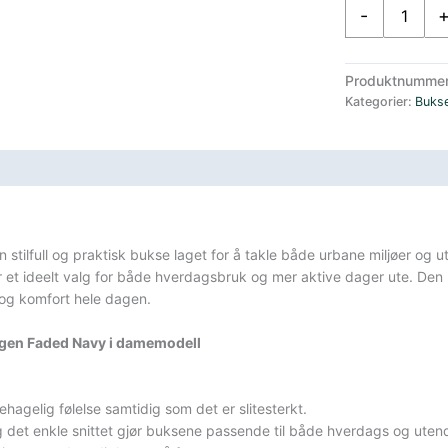
Amundsen
-
Fjordcord
Fløyel
Bukse
Produktnumme
Dame
Kategorier:
Buks
Blå
antall
sifikasjoner
n stilfull og praktisk bukse laget for å takle både urbane miljøer og
r et ideelt valg for både hverdagsbruk og mer aktive dager ute. Den 
 og komfort hele dagen.
argen Faded Navy i damemodell
hagelig følelse samtidig som det er slitesterkt.
 det enkle snittet gjør buksene passende til både hverdags og utendø