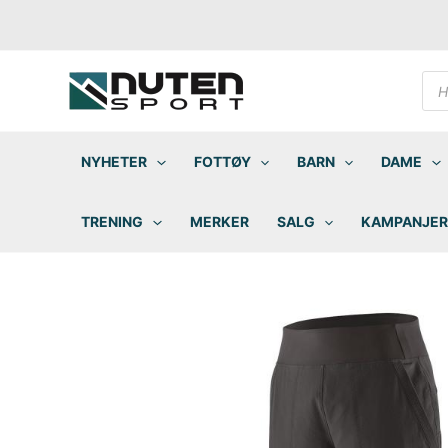
Hopp
rett
til
innholdet
Pro
sea
NYHETER
FOTTØY
BARN
DAME
TRENING
MERKER
SALG
KAMPANJER