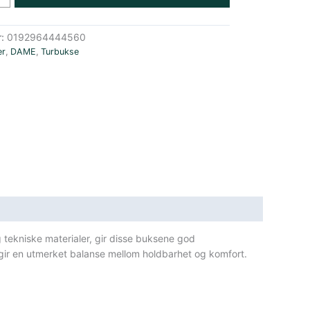
r:
0192964444560
er
,
DAME
,
Turbukse
 tekniske materialer, gir disse buksene god
g gir en utmerket balanse mellom holdbarhet og komfort.