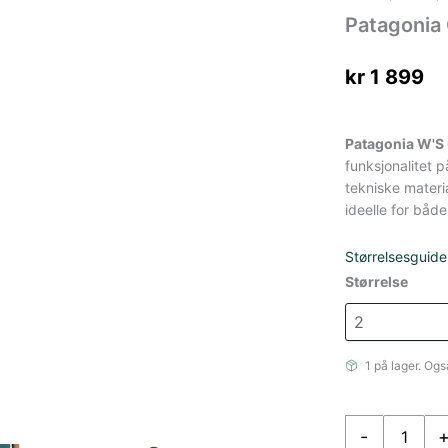
Patagonia
kr
1 899
Patagonia W'S 
funksjonalitet 
tekniske materi
ideelle for båd
Størrelsesguide
Størrelse
1 på lager. Ogs
Patagonia
-
Caliza