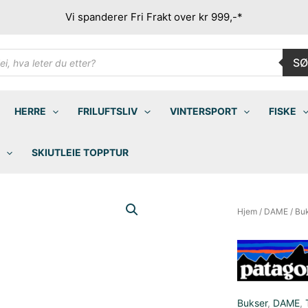
Vi spanderer Fri Frakt over kr 999,-*
ducts
SØ
rch
HERRE
FRILUFTSLIV
VINTERSPORT
FISKE
SKIUTLEIE TOPPTUR
Hjem
/
DAME
/
Bu
Bukser
,
DAME
,