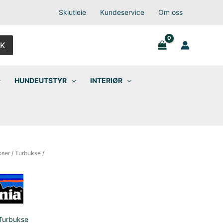
Skiutleie
Kundeservice
Om oss
K
HUNDEUTSTYR
INTERIØR
kser
/
Turbukse
/
Turbukse