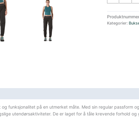
Rock
Turbukse
Produktnumme
Dame
Kategorier:
Buks
Sort
antall
sifikasjoner
t og funksjonalitet på en utmerket måte. Med sin regular passform og
gslige utendørsaktiviteter. De er laget for å tåle krevende forhold o