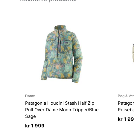
Dame
Bag & Ve
Patagonia Houdini Stash Half Zip
Patagon
Pull Over Dame Moon Tripper/Blue
Reiseba
Sage
kr
1 9
kr
1 999