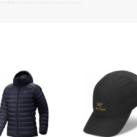
nt både profesjonelle og entusiaster.