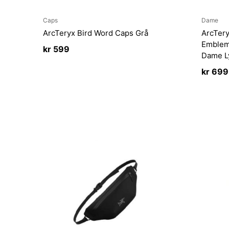
Caps
Dame
ArcTeryx Bird Word Caps Grå
ArcTery
Emblem
kr
599
Dame L
kr
699