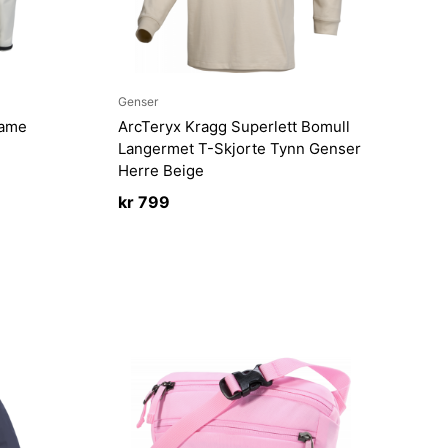
Genser
Dame
ArcTeryx Kragg Superlett Bomull
Langermet T-Skjorte Tynn Genser
Herre Beige
kr
799