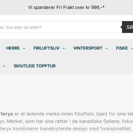
Vi spanderer Fri Frakt over kr 999,-*
ducts
SØ
rch
HERRE
FRILUFTSLIV
VINTERSPORT
FISKE
SKIUTLEIE TOPPTUR
’teryx
er et ledende merke innen friluftsliv, kjent for sine 
tyr. Merket, som har sine røtter i de kanadiske fjellene, fok
’teryx kombinerer banebrytende design med funksjonalitet, n