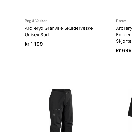
Bag & Vesker
Dame
ArcTeryx Granville Skulderveske
ArcTery
Unisex Sort
Emblem
Skjorte
kr
1 199
kr
699