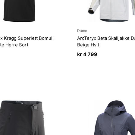
Dame
x Kragg Superlett Bomull
ArcTeryx Beta Skalljakke 
te Herre Sort
Beige Hvit
kr
4 799