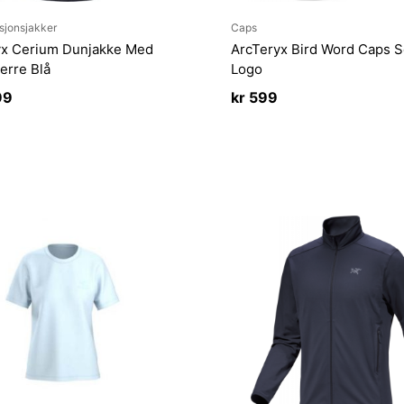
sjonsjakker
Caps
yx Cerium Dunjakke Med
ArcTeryx Bird Word Caps S
erre Blå
Logo
99
kr
599