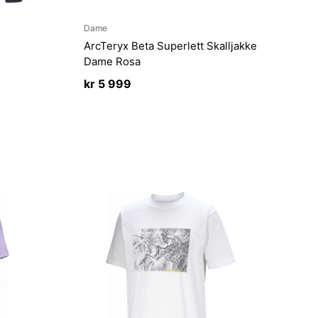
Dame
ArcTeryx Beta Superlett Skalljakke
Dame Rosa
kr
5 999