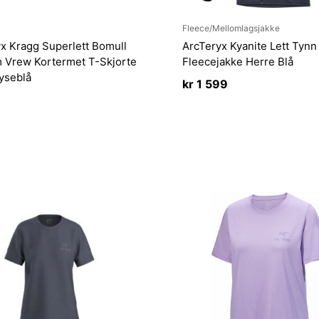
Fleece/Mellomlagsjakke
x Kragg Superlett Bomull
ArcTeryx Kyanite Lett Tynn
 Vrew Kortermet T-Skjorte
Fleecejakke Herre Blå
yseblå
kr
1 599