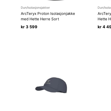
Dun/Isolasjonsjakker
Dun/Isola
ArcTeryx Proton Isolasjonjakke
ArcTer
med Hette Herre Sort
Hette H
kr
3 599
kr
4 4