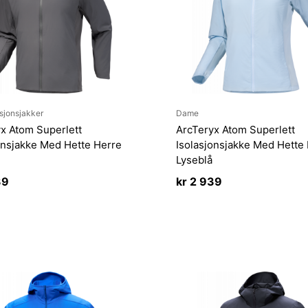
sjonsjakker
Dame
x Atom Superlett
ArcTeryx Atom Superlett
onsjakke Med Hette Herre
Isolasjonsjakke Med Hett
Lyseblå
39
kr
2 939