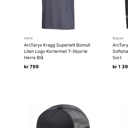
Herre
Bukser
ArcTeryx Kragg Superlett Bomull
ArcTer
Liten Logo Kortermet T-Skjorte
Softshe
Herre Blå
Sort
kr
799
kr
1 3