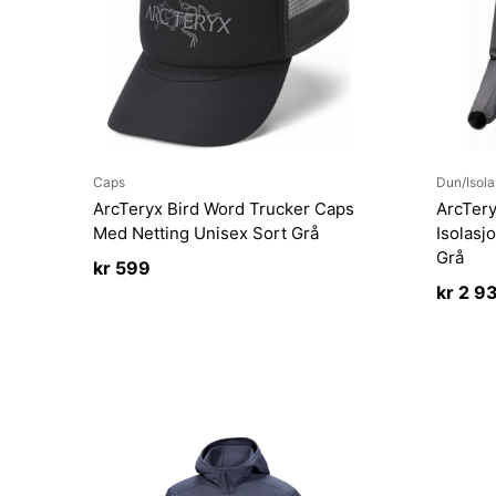
Caps
Dun/Isola
ArcTeryx Bird Word Trucker Caps
ArcTery
Med Netting Unisex Sort Grå
Isolasj
Grå
kr
599
kr
2 9