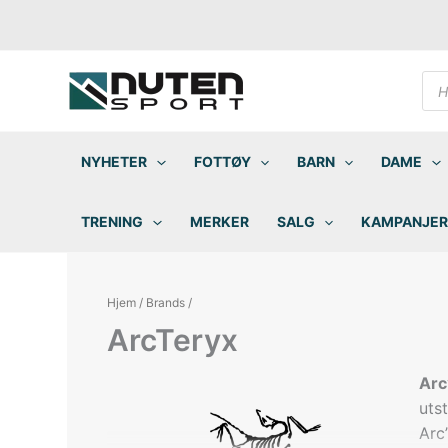
Hopp
rett
til
innholdet
Pro
sea
NYHETER
FOTTØY
BARN
DAME
TRENING
MERKER
SALG
KAMPANJER
Hjem
/
Brands
/
ArcTeryx
Arc
uts
Arc