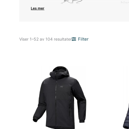
bla
Les mer
Sortert
Filter
Viser 1–52 av 104 resultater
etter
nyeste