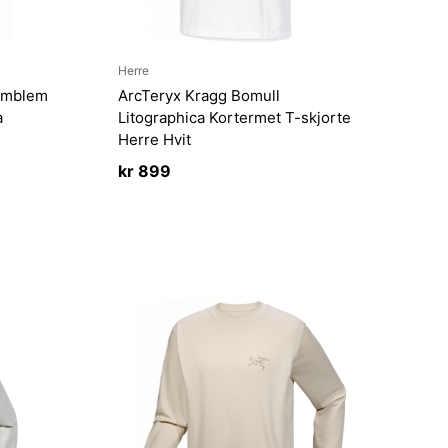
Herre
 Emblem
ArcTeryx Kragg Bomull
a
Litographica Kortermet T-skjorte
Herre Hvit
kr
899