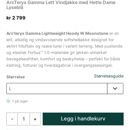
ArcTeryx Gamma Lett Vindjakke med Hette Dame
Lyseblå
kr
2 799
Arc'teryx Gamma Lightweight Hoody W Moonstone
er en
lett, allsidig og vindavvisende softshelljakke designet for
aktivt friluftsliv og raske turer i variert terreng. Med pustende
og elastisk Fortius™ 1.0-materiale gir jakken utmerket
bevegelsesfrihet, komfort og beskyttelse – perfekt for både
klatring, fotturer og hverdagsbruk i overgangssesonger.
Størrelsesguide
Størrelse
1 på lager
ArcTeryx
Legg i handlekurv
-
+
Gamma
Lett