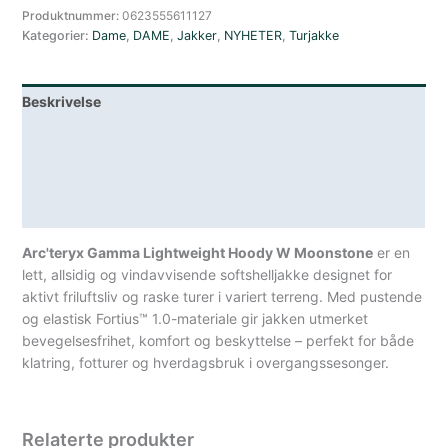
Vindjakke
Produktnummer:
0623555611127
Kategorier:
Dame
,
DAME
,
Jakker
,
NYHETER
,
Turjakke
med
Hette
Dame
Beskrivelse
Lyseblå
antall
Lagerstatus
Teknisk informasjon
Spesifikasjoner
Arc'teryx Gamma Lightweight Hoody W Moonstone
er en
lett, allsidig og vindavvisende softshelljakke designet for
aktivt friluftsliv og raske turer i variert terreng. Med pustende
og elastisk Fortius™ 1.0-materiale gir jakken utmerket
bevegelsesfrihet, komfort og beskyttelse – perfekt for både
klatring, fotturer og hverdagsbruk i overgangssesonger.
Relaterte produkter