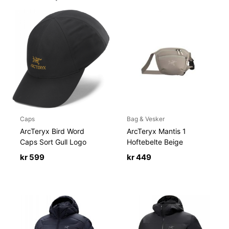
Caps
Bag & Vesker
ArcTeryx Bird Word
ArcTeryx Mantis 1
Caps Sort Gull Logo
Hoftebelte Beige
kr
599
kr
449