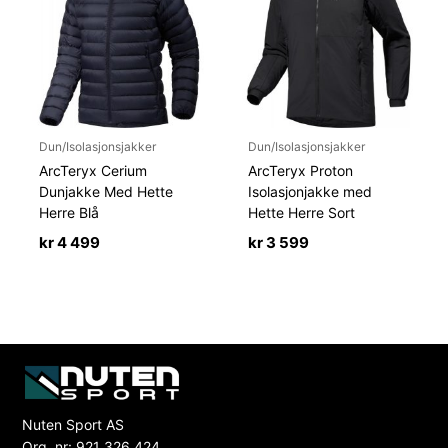
Dun/Isolasjonsjakker
Dun/Isolasjonsjakker
ArcTeryx Cerium
ArcTeryx Proton
Dunjakke Med Hette
Isolasjonjakke med
Herre Blå
Hette Herre Sort
kr
4 499
kr
3 599
Nuten Sport AS
Org. nr: 921 326 424