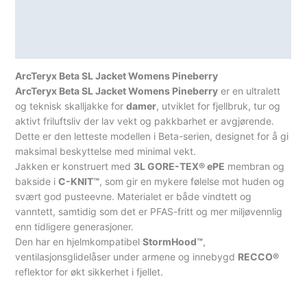
Teknisk informasjon
Spesifikasjoner
ArcTeryx Beta SL Jacket Womens Pineberry
ArcTeryx Beta SL Jacket Womens Pineberry
er en ultralett
og teknisk skalljakke for
damer
, utviklet for fjellbruk, tur og
aktivt friluftsliv der lav vekt og pakkbarhet er avgjørende.
Dette er den letteste modellen i Beta-serien, designet for å gi
maksimal beskyttelse med minimal vekt.
Jakken er konstruert med
3L GORE-TEX® ePE
membran og
bakside i
C-KNIT™
, som gir en mykere følelse mot huden og
svært god pusteevne. Materialet er både vindtett og
vanntett, samtidig som det er PFAS-fritt og mer miljøvennlig
enn tidligere generasjoner.
Den har en hjelmkompatibel
StormHood™
,
ventilasjonsglidelåser under armene og innebygd
RECCO®
reflektor for økt sikkerhet i fjellet.