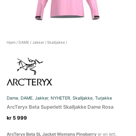
Hjem
/
DAME
/
Jakker
/
Skalljakke
/
Dame
,
DAME
,
Jakker
,
NYHETER
,
Skalljakke
,
Turjakke
ArcTeryx Beta Superlett Skalljakke Dame Rosa
kr
5 999
ArcTeryx Beta SL Jacket Womens Pineberry
er en lett,