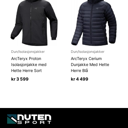
Dun/Isolasjonsjakker
Dun/Isolasjonsjakker
ArcTeryx Proton
ArcTeryx Cerium
Isolasjonjakke med
Dunjakke Med Hette
Hette Herre Sort
Herre Blå
kr
3 599
kr
4 499