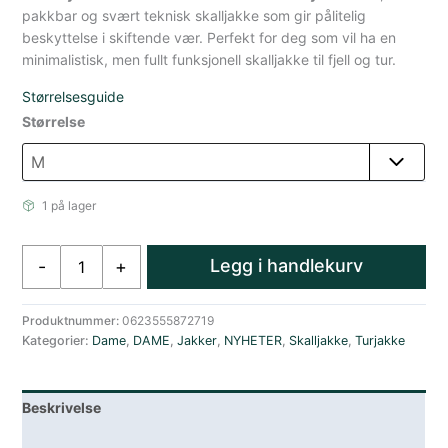
pakkbar og svært teknisk skalljakke som gir pålitelig
beskyttelse i skiftende vær. Perfekt for deg som vil ha en
minimalistisk, men fullt funksjonell skalljakke til fjell og tur.
Størrelsesguide
Størrelse
1 på lager
ArcTeryx
Legg i handlekurv
-
+
Beta
Superlett
Skalljakke
Produktnummer:
0623555872719
Kategorier:
Dame
,
DAME
,
Jakker
,
NYHETER
,
Skalljakke
,
Turjakke
Dame
Rosa
antall
Beskrivelse
Lagerstatus