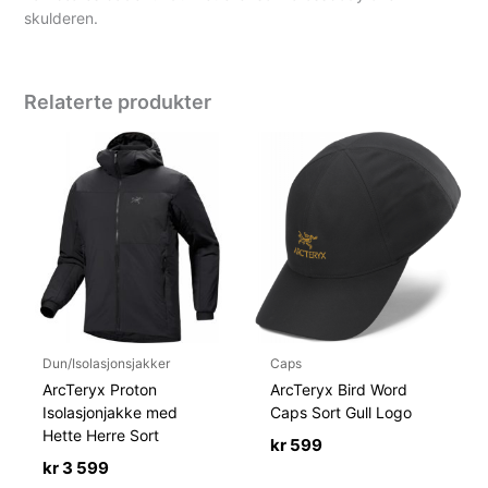
skulderen.
Relaterte produkter
Dun/Isolasjonsjakker
Caps
ArcTeryx Proton
ArcTeryx Bird Word
Isolasjonjakke med
Caps Sort Gull Logo
Hette Herre Sort
kr
599
kr
3 599