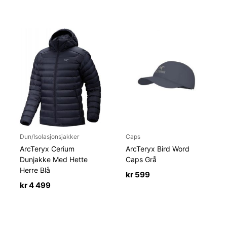
Dun/Isolasjonsjakker
Caps
ArcTeryx Cerium
ArcTeryx Bird Word
Dunjakke Med Hette
Caps Grå
Herre Blå
kr
599
kr
4 499