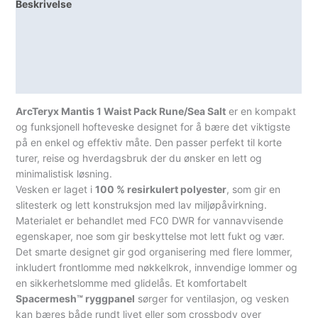
Beskrivelse
Lagerstatus
Teknisk informasjon
Spesifikasjoner
ArcTeryx Mantis 1 Waist Pack Rune/Sea Salt
er en kompakt
og funksjonell hofteveske designet for å bære det viktigste
på en enkel og effektiv måte. Den passer perfekt til korte
turer, reise og hverdagsbruk der du ønsker en lett og
minimalistisk løsning.
Vesken er laget i
100 % resirkulert polyester
, som gir en
slitesterk og lett konstruksjon med lav miljøpåvirkning.
Materialet er behandlet med FC0 DWR for vannavvisende
egenskaper, noe som gir beskyttelse mot lett fukt og vær.
Det smarte designet gir god organisering med flere lommer,
inkludert frontlomme med nøkkelkrok, innvendige lommer og
en sikkerhetslomme med glidelås. Et komfortabelt
Spacermesh™ ryggpanel
sørger for ventilasjon, og vesken
kan bæres både rundt livet eller som crossbody over