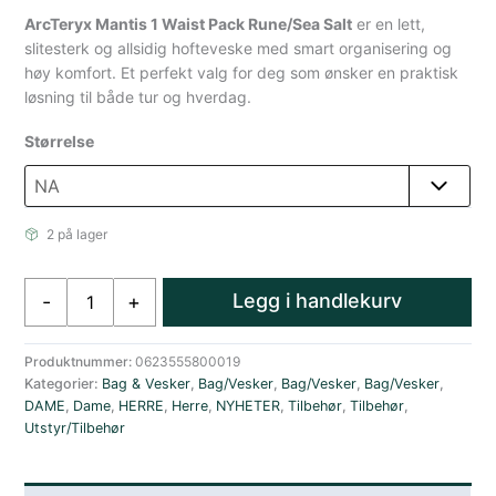
ArcTeryx Mantis 1 Waist Pack Rune/Sea Salt
er en lett,
slitesterk og allsidig hofteveske med smart organisering og
høy komfort. Et perfekt valg for deg som ønsker en praktisk
løsning til både tur og hverdag.
Størrelse
2 på lager
ArcTeryx
Legg i handlekurv
-
+
Mantis
1
Hoftebelte
Produktnummer:
0623555800019
Kategorier:
Bag & Vesker
,
Bag/Vesker
,
Bag/Vesker
,
Bag/Vesker
,
Beige
DAME
,
Dame
,
HERRE
,
Herre
,
NYHETER
,
Tilbehør
,
Tilbehør
,
antall
Utstyr/Tilbehør